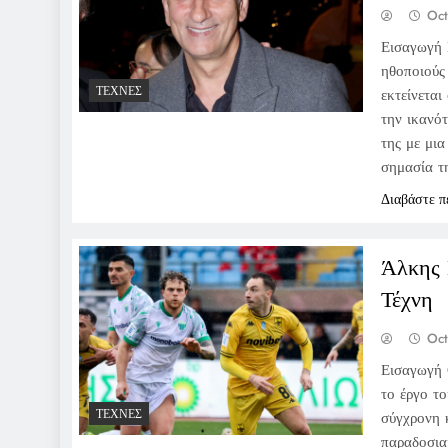
Oct
Εισαγωγή 
ηθοποιούς
ΤΈΧΝΕΣ
εκτείνεται
την ικανό
της με μι
σημασία 
Διαβάστε π
Άλκης 
Τέχνη
Oct
Εισαγωγή 
το έργο τ
ΤΈΧΝΕΣ
σύγχρονη 
παραδοσια