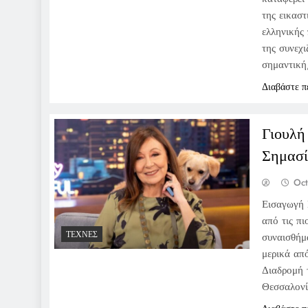
της εικαστ
ελληνικής
της συνεχι
σημαντική
Διαβάστε π
Γιουλή
Σημασί
Oct
Εισαγωγή 
από τις π
ΤΈΧΝΕΣ
συναισθήμ
μερικά απ
Διαδρομή 
Θεσσαλονί