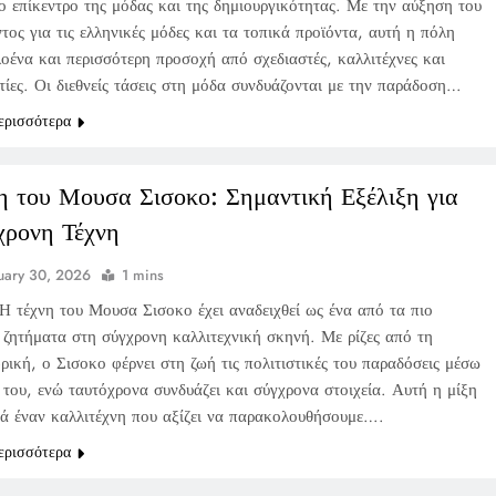
έο επίκεντρο της μόδας και της δημιουργικότητας. Με την αύξηση του
τος για τις ελληνικές μόδες και τα τοπικά προϊόντα, αυτή η πόλη
λοένα και περισσότερη προσοχή από σχεδιαστές, καλλιτέχνες και
τίες. Οι διεθνείς τάσεις στη μόδα συνδυάζονται με την παράδοση…
ερισσότερα
η του Μουσα Σισοκο: Σημαντική Εξέλιξη για
χρονη Τέχνη
uary 30, 2026
1 mins
Η τέχνη του Μουσα Σισοκο έχει αναδειχθεί ως ένα από τα πιο
 ζητήματα στη σύγχρονη καλλιτεχνική σκηνή. Με ρίζες από τη
ική, ο Σισοκο φέρνει στη ζωή τις πολιτιστικές του παραδόσεις μέσω
 του, ενώ ταυτόχρονα συνδυάζει και σύγχρονα στοιχεία. Αυτή η μίξη
τά έναν καλλιτέχνη που αξίζει να παρακολουθήσουμε….
ερισσότερα