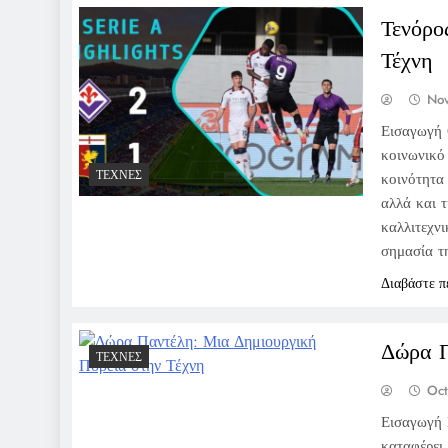
Τενόρο
Τέχνη
Nov
Εισαγωγή 
κοινωνικό 
ΤΈΧΝΕΣ
κοινότητα
αλλά και 
καλλιτεχν
σημασία τ
Διαβάστε π
Δώρα Π
ΤΈΧΝΕΣ
Oct
Εισαγωγή 
καταφέρει