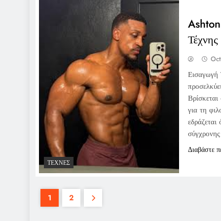
Ashton
Τέχνης
Oct
Εισαγωγή 
προσελκύει
Βρίσκεται
για τη φι
εδράζεται
σύγχρονης
Διαβάστε π
ΤΈΧΝΕΣ
1
2