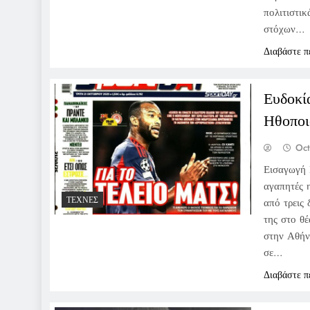
πολιτιστι
στόχων…
Διαβάστε π
Ευδοκί
Ηθοποι
Oct
Εισαγωγή 
αγαπητές 
ΤΈΧΝΕΣ
από τρεις 
της στο θ
στην Αθήν
σε…
Διαβάστε π