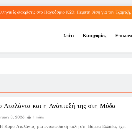
λληνικές διακρίσεις στο Παγκόσμιο Κ20: Πέμπτη θέση για τον Τζαμτζή,
Τορόντο: Αποκλεισμός για τη Σάκκαρη από 
Σπίτι
Κατηγορίες
Επικοι
Η UEFA πλήρωσε εξαψήφιο ποσό σε γυναίκα που φέρεται να είχ
Η Τραμπζονσπόρ ανακοίνωσε την απόκτηση του Μοχάμεντ Σα
λληνικές διακρίσεις στο Παγκόσμιο Κ20: Πέμπτη θέση για τον Τζαμτζή,
Τορόντο: Αποκλεισμός για τη Σάκκαρη από 
Η UEFA πλήρωσε εξαψήφιο ποσό σε γυναίκα που φέρεται να είχ
 Αταλάντα και η Ανάπτυξή της στη Μόδα
ruary 3, 2026
1 mins
Η Κομο Αταλάντα, μία εντυπωσιακή πόλη στη Βόρεια Ελλάδα, έχει