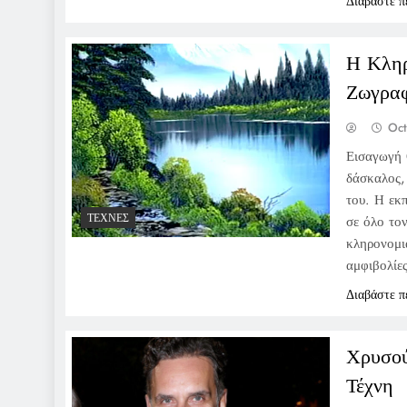
Διαβάστε π
Η Κληρ
Ζωγραφ
Oct
Εισαγωγή 
δάσκαλος,
του. Η εκ
ΤΈΧΝΕΣ
σε όλο το
κληρονομιά
αμφιβολίε
Διαβάστε π
Χρυσού
Τέχνη