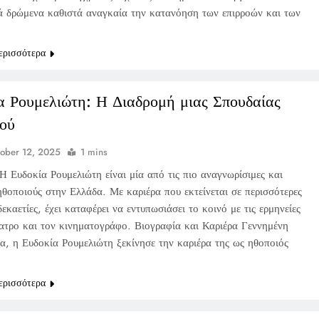
κά δρώμενα καθιστά αναγκαία την κατανόηση των επιρροών και των
ερισσότερα
α Ρουμελιώτη: Η Διαδρομή μιας Σπουδαίας
ού
ober 12, 2025
1 mins
Η Ευδοκία Ρουμελιώτη είναι μία από τις πιο αναγνωρίσιμες και
ηθοποιούς στην Ελλάδα. Με καριέρα που εκτείνεται σε περισσότερες
δεκαετίες, έχει καταφέρει να εντυπωσιάσει το κοινό με τις ερμηνείες
έατρο και τον κινηματογράφο. Βιογραφία και Καριέρα Γεννημένη
α, η Ευδοκία Ρουμελιώτη ξεκίνησε την καριέρα της ως ηθοποιός
ερισσότερα