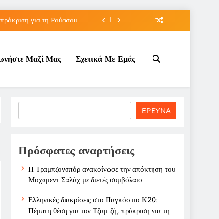
 πρόκριση για τη Ρούσσου
την Γκοφ στον τρίτο γύρο
νωνήστε Μαζί Μας
Σχετικά Με Εμάς
ε σχέση με τον Ινφαντίνο
λάχ με διετές συμβόλαιο
 πρόκριση για τη Ρούσσου
Search
ΕΡΕΥΝΑ
την Γκοφ στον τρίτο γύρο
ε σχέση με τον Ινφαντίνο
Πρόσφατες αναρτήσεις
Η Τραμπζονσπόρ ανακοίνωσε την απόκτηση του
Μοχάμεντ Σαλάχ με διετές συμβόλαιο
Ελληνικές διακρίσεις στο Παγκόσμιο Κ20:
Πέμπτη θέση για τον Τζαμτζή, πρόκριση για τη