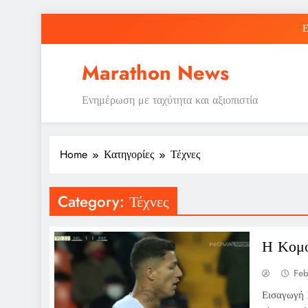
Skip
Ε
to
content
Marathon News
Ενημέρωση με ταχύτητα και αξιοπιστία
Ε
Home
Κατηγορίες
Τέχνες
Category:
Τέχνες
Η Κομο
Feb
Εισαγωγή 