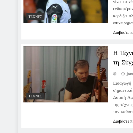
γίνει το ν
ενδιαφέρον
κερδίζει ο
ΤΈΧΝΕΣ
επιχειρημα
Διαβάστε π
Η Τέχν
τη Σύγ
Jan
Εισαγωγή 
σημαντικά
ΤΈΧΝΕΣ
Δυτική Αφρ
της τέχνης
τον καθισ
Διαβάστε π