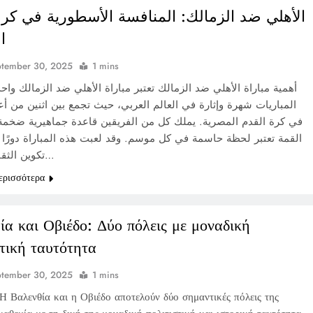
الأهلي ضد الزمالك: المنافسة الأسطورية في كرة
ا
ptember 30, 2025
1 mins
أهمية مباراة الأهلي ضد الزمالك تعتبر مباراة الأهلي ضد الزمالك واح
المباريات شهرة وإثارة في العالم العربي، حيث تجمع بين اثنين من أع
في كرة القدم المصرية. يملك كل من الفريقين قاعدة جماهيرية ضخمة
القمة تعتبر لحظة حاسمة في كل موسم. وقد لعبت هذه المباراة دورًا م
تكوين الثقافة الكروية…
ερισσότερα
ία και Οβιέδο: Δύο πόλεις με μοναδική
στική ταυτότητα
ptember 30, 2025
1 mins
Η Βαλενθία και η Οβιέδο αποτελούν δύο σημαντικές πόλεις της