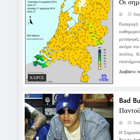
Οι σημ
Se
Εισαγωγή 
καθημερινό
μεταφορές 
ακόμα πιο 
πολίτες. Κ
επιστήμον
Διαβάστε π
ΚΑΙΡΌΣ
Bad Bu
Παντο
Se
Η Σημασία