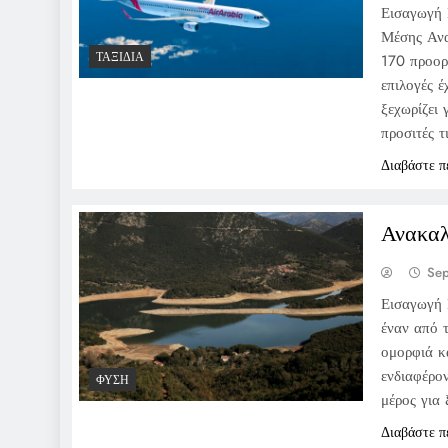
Εισαγωγή 
Μέσης Ανα
ΤΑΞΊΔΙΑ
170 προορ
επιλογές έ
ξεχωρίζει 
προσιτές τ
Διαβάστε π
Ανακαλ
Se
Εισαγωγή 
έναν από 
ομορφιά κ
ενδιαφέρον
ΦΎΣΗ
μέρος για
Διαβάστε π