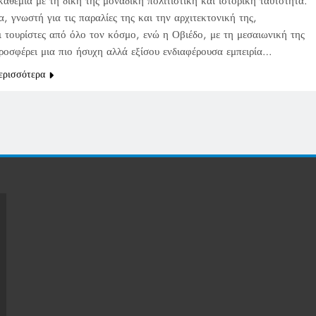
καθεμία με τη δική της μοναδική πολιτιστική και ιστορική ταυτότητα.
, γνωστή για τις παραλίες της και την αρχιτεκτονική της,
ι τουρίστες από όλο τον κόσμο, ενώ η Οβιέδο, με τη μεσαιωνική της
προσφέρει μια πιο ήσυχη αλλά εξίσου ενδιαφέρουσα εμπειρία…
ερισσότερα