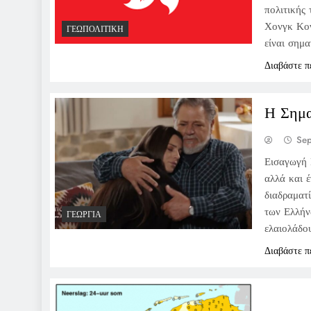
πολιτικής
Χονγκ Κον
ΓΕΩΠΟΛΙΤΙΚΉ
είναι σημ
Διαβάστε π
Η Σημα
Se
Εισαγωγή 
αλλά και έ
διαδραματί
των Ελλήνω
ΓΕΩΡΓΊΑ
ελαιολάδου
Διαβάστε π