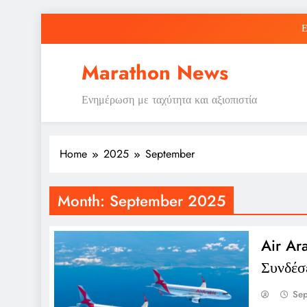
Skip
Ε
to
content
Marathon News
Ενημέρωση με ταχύτητα και αξιοπιστία
Ε
Home
2025
September
Month:
September 2025
Air Ar
Συνδέσ
Se