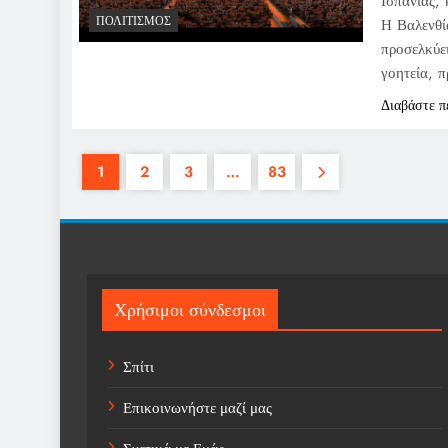
Ισπανίας, 
ΠΟΛΙΤΙΣΜΌΣ
Η Βαλενθία
προσελκύε
γοητεία, 
Διαβάστε π
1
2
3
…
83
Χρήσιμοι σύνδεσμοι
Σπίτι
Επικοινωνήστε μαζί μας