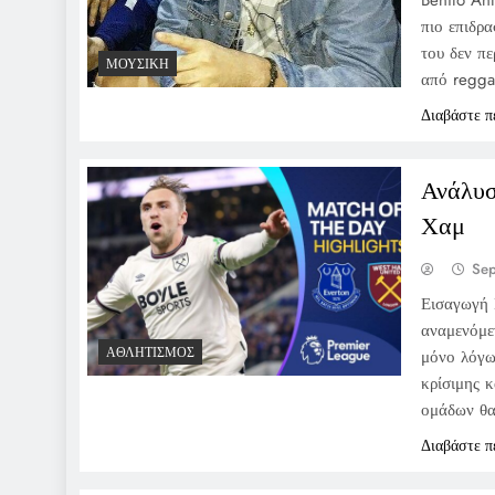
Benito Ant
πιο επιδρα
του δεν πε
ΜΟΥΣΙΚΉ
από regga
Διαβάστε π
Ανάλυσ
Χαμ
Se
Εισαγωγή 
αναμενόμε
ΑΘΛΗΤΙΣΜΌΣ
μόνο λόγω
κρίσιμης 
ομάδων θα
Διαβάστε π