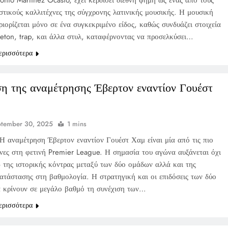
onio Martinez Ocasio, έχει κερδίσει διεθνή φήμη ως ένας από τους
στικούς καλλιτέχνες της σύγχρονης λατινικής μουσικής. Η μουσική
ριορίζεται μόνο σε ένα συγκεκριμένο είδος, καθώς συνδυάζει στοιχεία
eton, trap, και άλλα στυλ, καταφέρνοντας να προσελκύσει…
ερισσότερα
η της αναμέτρησης Έβερτον εναντίον Γουέστ
ptember 30, 2025
1 mins
Η αναμέτρηση Έβερτον εναντίον Γουέστ Χαμ είναι μία από τις πιο
νες στη φετινή Premier League. Η σημασία του αγώνα αυξάνεται όχι
 της ιστορικής κόντρας μεταξύ των δύο ομάδων αλλά και της
κατάστασης στη βαθμολογία. Η στρατηγική και οι επιδόσεις των δύο
 κρίνουν σε μεγάλο βαθμό τη συνέχιση των…
ερισσότερα