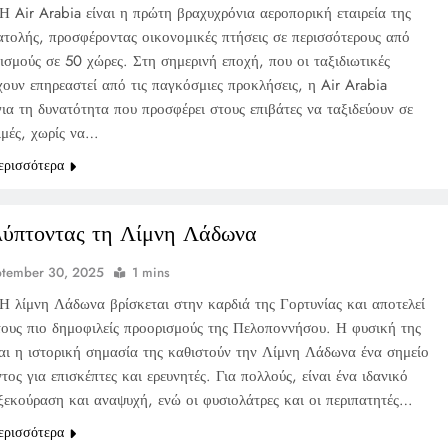
Η Air Arabia είναι η πρώτη βραχυχρόνια αεροπορική εταιρεία της
τολής, προσφέροντας οικονομικές πτήσεις σε περισσότερους από
ισμούς σε 50 χώρες. Στη σημερινή εποχή, που οι ταξιδιωτικές
χουν επηρεαστεί από τις παγκόσμιες προκλήσεις, η Air Arabia
για τη δυνατότητα που προσφέρει στους επιβάτες να ταξιδεύουν σε
ιμές, χωρίς να…
ερισσότερα
ύπτοντας τη Λίμνη Λάδωνα
ptember 30, 2025
1 mins
Η λίμνη Λάδωνα βρίσκεται στην καρδιά της Γορτυνίας και αποτελεί
τους πιο δημοφιλείς προορισμούς της Πελοποννήσου. Η φυσική της
αι η ιστορική σημασία της καθιστούν την Λίμνη Λάδωνα ένα σημείο
τος για επισκέπτες και ερευνητές. Για πολλούς, είναι ένα ιδανικό
 ξεκούραση και αναψυχή, ενώ οι φυσιολάτρες και οι περιπατητές…
ερισσότερα