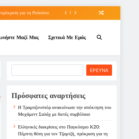
 πρόκριση για τη Ρούσσου
την Γκοφ στον τρίτο γύρο
νωνήστε Μαζί Μας
Σχετικά Με Εμάς
ε σχέση με τον Ινφαντίνο
λάχ με διετές συμβόλαιο
 πρόκριση για τη Ρούσσου
Search
ΕΡΕΥΝΑ
την Γκοφ στον τρίτο γύρο
ε σχέση με τον Ινφαντίνο
Πρόσφατες αναρτήσεις
Η Τραμπζονσπόρ ανακοίνωσε την απόκτηση του
Μοχάμεντ Σαλάχ με διετές συμβόλαιο
Ελληνικές διακρίσεις στο Παγκόσμιο Κ20:
Πέμπτη θέση για τον Τζαμτζή, πρόκριση για τη