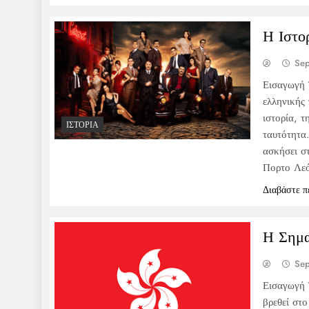
Η Ιστο
Se
Εισαγωγή 
ελληνικής
ιστορία, τ
ΙΣΤΟΡΊΑ
ταυτότητα
ασκήσει στ
Πορτο Λε
Διαβάστε π
Η Σημα
Se
Εισαγωγή 
βρεθεί στο