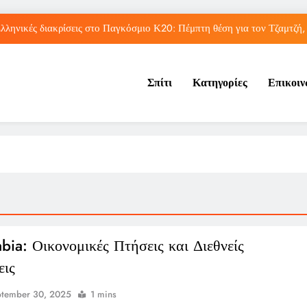
λληνικές διακρίσεις στο Παγκόσμιο Κ20: Πέμπτη θέση για τον Τζαμτζή,
Τορόντο: Αποκλεισμός για τη Σάκκαρη από 
Σπίτι
Κατηγορίες
Επικοι
Η UEFA πλήρωσε εξαψήφιο ποσό σε γυναίκα που φέρεται να είχ
Η Τραμπζονσπόρ ανακοίνωσε την απόκτηση του Μοχάμεντ Σα
λληνικές διακρίσεις στο Παγκόσμιο Κ20: Πέμπτη θέση για τον Τζαμτζή,
Τορόντο: Αποκλεισμός για τη Σάκκαρη από 
Η UEFA πλήρωσε εξαψήφιο ποσό σε γυναίκα που φέρεται να είχ
abia: Οικονομικές Πτήσεις και Διεθνείς
εις
ptember 30, 2025
1 mins