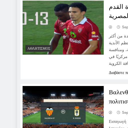
 القدم
لمصرية
Se
دة من أكثر
ظم الأندية
ΑΘΛΗΤΙΣΜΌΣ
، ومنافسة
ركزيًا في
Διαβάστε π
Βαλενθ
πολιτι
Se
Εισαγωγή 