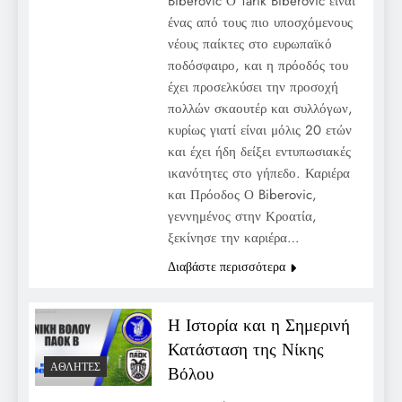
Biberovic Ο Tarik Biberovic είναι
ένας από τους πιο υποσχόμενους
νέους παίκτες στο ευρωπαϊκό
ποδόσφαιρο, και η πρόοδός του
έχει προσελκύσει την προσοχή
πολλών σκαουτέρ και συλλόγων,
κυρίως γιατί είναι μόλις 20 ετών
και έχει ήδη δείξει εντυπωσιακές
ικανότητες στο γήπεδο. Καριέρα
και Πρόοδος Ο Biberovic,
γεννημένος στην Κροατία,
ξεκίνησε την καριέρα…
Διαβάστε περισσότερα
Η Ιστορία και η Σημερινή
Κατάσταση της Νίκης
ΑΘΛΗΤΈΣ
Βόλου