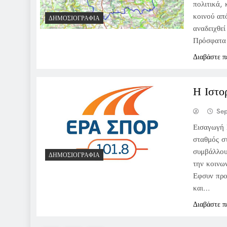
πολιτικά,
κοινού απ
ΔΗΜΟΣΙΟΓΡΑΦΊΑ
αναδειχθεί
Πρόσφατα
Διαβάστε π
Η Ιστο
Sep
Εισαγωγή 
σταθμός στ
συμβάλλου
ΔΗΜΟΣΙΟΓΡΑΦΊΑ
την κοινω
Εφσυν προ
και…
Διαβάστε π