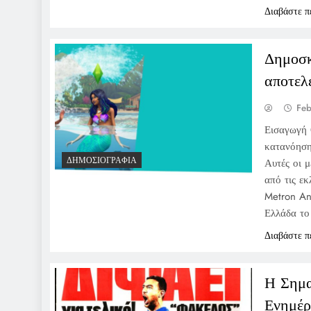
Διαβάστε π
Δημοσκ
αποτελ
Feb
Εισαγωγή 
κατανόηση
ΔΗΜΟΣΙΟΓΡΑΦΊΑ
Αυτές οι μ
από τις εκ
Metron Ana
Ελλάδα τ
Διαβάστε π
Η Σημα
Ενημέ