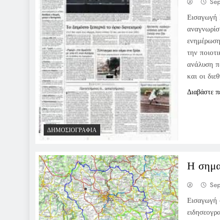
Sep
Εισαγωγή Η
αναγνωρίσ
ενημέρωση
την ποιοτι
ανάλυση π
και οι διε
Διαβάστε π
ΔΗΜΟΣΙΟΓΡΑΦΊΑ
Η σημα
Sep
Εισαγωγή σ
ειδησεογρ