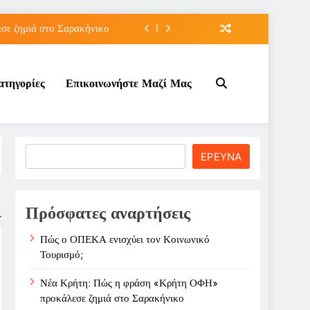
ε ζημιά στο Σαρακήνικο
ιου της για την καριέρα;
ατηγορίες
Επικοινωνήστε Μαζί Μας
κπτώσεων πετρελαίου στο ;
τον Κοινωνικό Τουρισμό;
ε ζημιά στο Σαρακήνικο
Search
ΕΡΕΥΝΑ
ιου της για την καριέρα;
κπτώσεων πετρελαίου στο ;
Πρόσφατες αναρτήσεις
Πώς ο ΟΠΕΚΑ ενισχύει τον Κοινωνικό
Τουρισμό;
Νέα Κρήτη: Πώς η φράση «Κρήτη ΟΦΗ»
προκάλεσε ζημιά στο Σαρακήνικο