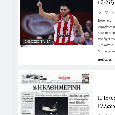
Εξελίξ
Sep
Εισαγωγή 
σημαίνοντ
που οι προ
προάγει το
ΔΗΜΟΣΙΟΓΡΑΦΊΑ
διαφάνεια.
δημοκρατί
Διαβάστε π
Η Ιστο
Ελλάδ