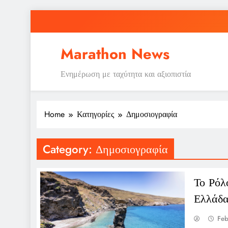
Skip
to
content
Marathon News
Ενημέρωση με ταχύτητα και αξιοπιστία
Home
Κατηγορίες
Δημοσιογραφία
Category:
Δημοσιογραφία
Το Ρόλ
Ελλάδ
Feb