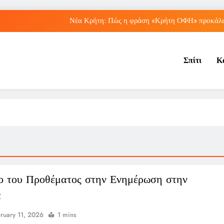
Νέα Κρήτη: Πώς η φράση «Κρήτη ΟΦΗ» προκάλεσ
Μπέσσυ Αργυράκη: Ποια είναι η συμβουλή του γ
Σπίτι
Κ
Ιράκ: Ποιες είναι οι συνέπειες των ε
Πώς ο ΟΠΕΚΑ ενισχύει 
Νέα Κρήτη: Πώς η φράση «Κρήτη ΟΦΗ» προκάλεσ
Μπέσσυ Αργυράκη: Ποια είναι η συμβουλή του γ
Ιράκ: Ποιες είναι οι συνέπειες των ε
ο του Προθέματος στην Ενημέρωση στην
α
ruary 11, 2026
1 mins