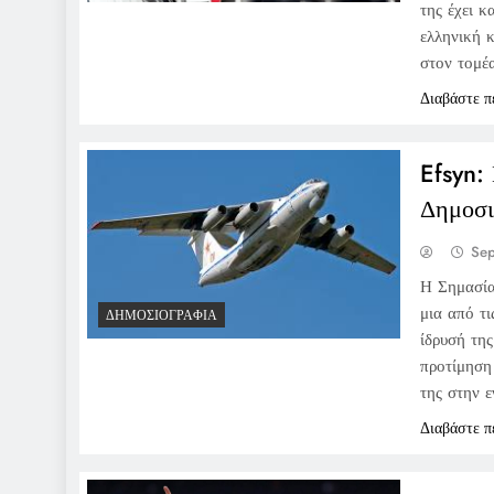
της έχει 
ελληνική 
στον τομέ
Διαβάστε π
Efsyn:
Δημοσι
Sep
Η Σημασία
μια από τ
ΔΗΜΟΣΙΟΓΡΑΦΊΑ
ίδρυσή της
προτίμηση
της στην 
Διαβάστε π