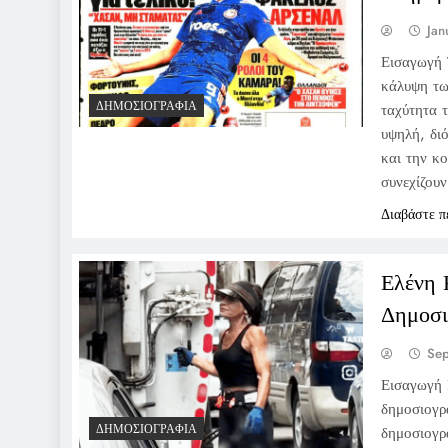
Jan
Εισαγωγή 
κάλυψη τω
ΔΗΜΟΣΙΟΓΡΑΦΊΑ
ταχύτητα 
υψηλή, δι
και την κ
συνεχίζου
Διαβάστε π
Ελένη 
Δημοσι
Se
Εισαγωγή 
δημοσιογρ
ΔΗΜΟΣΙΟΓΡΑΦΊΑ
δημοσιογρα