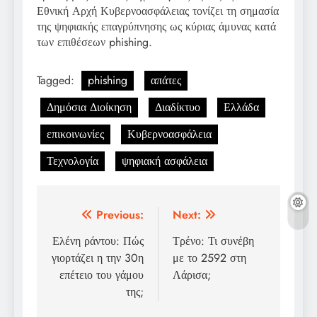
Εθνική Αρχή Κυβερνοασφάλειας τονίζει τη σημασία
της ψηφιακής επαγρύπνησης ως κύριας άμυνας κατά
των επιθέσεων phishing.
Tagged:
phishing
απάτες
Δημόσια Διοίκηση
Διαδίκτυο
Ελλάδα
επικοινωνίες
Κυβερνοασφάλεια
Τεχνολογία
ψηφιακή ασφάλεια
Post
Previous:
Next:
navigation
Ελένη ράντου: Πώς
Τρένο: Τι συνέβη
γιορτάζει η την 30η
με το 2592 στη
επέτειο του γάμου
Λάρισα;
της;