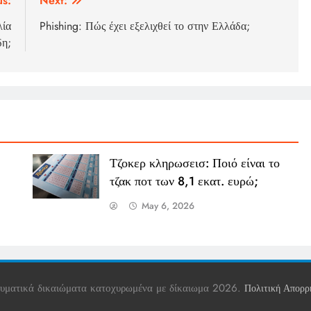
us:
Next:
λία
Phishing: Πώς έχει εξελιχθεί το στην Ελλάδα;
δη;
Τζοκερ κληρωσεισ: Ποιό είναι το
τζακ ποτ των 8,1 εκατ. ευρώ;
May 6, 2026
υματικά δικαιώματα κατοχυρωμένα με δίκαιωμα 2026.
Πολιτική Απορρ