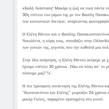
«Καλή Ανάσταση! Μακάρι η ζωή να νικά πάντα το
30η επέτειο του γάμου της με τον Βασίλη Παπακω
των κοινωνικών δικτύων, αναρτώντας φωτογραφίες
Η Ελένη Ράντου και ο Βασίλης Παπακωνσταντίνου 
Νικολέττα, η κόρη τους, σπουδάζει στην Ολλανδί
των γονιών της, γεγονός που την καθιστά μια πο
Στην ίδια ανάρτηση, η Ελένη Ράντου ανέφερε με 
έχουμε επέτειο 30 χρόνων. Πάω να πέσω απ’ το μπα
πέσουμε μαζί”!».
Η πιο πρόσφατη συνάντηση της Ελένης Ράντου κα
“Κωνσταντίνου και Ελένης” γιορτάζει 26 χρόνια απ
ρεκόρ Γκίνες, παραμένει αγαπημένη στο κοινό.