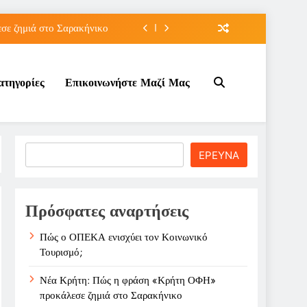
ε ζημιά στο Σαρακήνικο
ιου της για την καριέρα;
ατηγορίες
Επικοινωνήστε Μαζί Μας
κπτώσεων πετρελαίου στο ;
τον Κοινωνικό Τουρισμό;
ε ζημιά στο Σαρακήνικο
Search
ΕΡΕΥΝΑ
ιου της για την καριέρα;
κπτώσεων πετρελαίου στο ;
Πρόσφατες αναρτήσεις
Πώς ο ΟΠΕΚΑ ενισχύει τον Κοινωνικό
Τουρισμό;
Νέα Κρήτη: Πώς η φράση «Κρήτη ΟΦΗ»
προκάλεσε ζημιά στο Σαρακήνικο