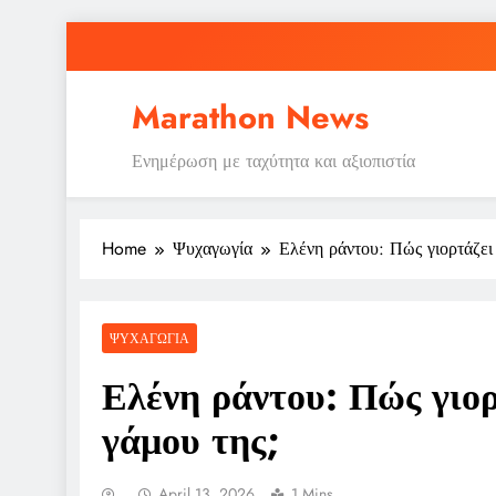
Skip
to
content
Marathon News
Ενημέρωση με ταχύτητα και αξιοπιστία
Home
Ψυχαγωγία
Ελένη ράντου: Πώς γιορτάζει 
ΨΥΧΑΓΩΓΊΑ
Ελένη ράντου: Πώς γιορ
γάμου της;
April 13, 2026
1 Mins