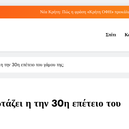
Νέα Κρήτη: Πώς η φράση «Κρήτη ΟΦΗ» προκάλεσ
Μπέσσυ Αργυράκη: Ποια είναι η συμβουλή του γ
Σπίτι
Κ
Ιράκ: Ποιες είναι οι συνέπειες των ε
Πώς ο ΟΠΕΚΑ ενισχύει 
Νέα Κρήτη: Πώς η φράση «Κρήτη ΟΦΗ» προκάλεσ
η την 30η επέτειο του γάμου της;
Μπέσσυ Αργυράκη: Ποια είναι η συμβουλή του γ
Ιράκ: Ποιες είναι οι συνέπειες των ε
τάζει η την 30η επέτειο του