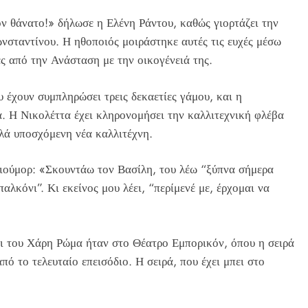
ν θάνατο!» δήλωσε η Ελένη Ράντου, καθώς γιορτάζει την
νσταντίνου. Η ηθοποιός μοιράστηκε αυτές τις ευχές μέσω
 από την Ανάσταση με την οικογένειά της.
έχουν συμπληρώσει τρεις δεκαετίες γάμου, και η
α. Η Νικολέττα έχει κληρονομήσει την καλλιτεχνική φλέβα
λλά υποσχόμενη νέα καλλιτέχνη.
χιούμορ: «Σκουντάω τον Βασίλη, του λέω “ξύπνα σήμερα
λκόνι”. Κι εκείνος μου λέει, “περίμενέ με, έρχομαι να
ι του Χάρη Ρώμα ήταν στο Θέατρο Εμπορικόν, όπου η σειρά
ό το τελευταίο επεισόδιο. Η σειρά, που έχει μπει στο