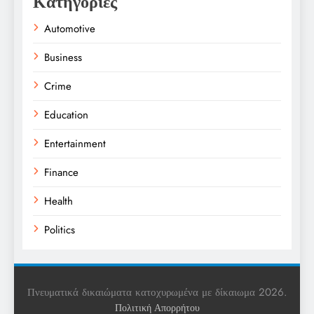
Κατηγορίες
Automotive
Business
Crime
Education
Entertainment
Finance
Health
Politics
Religion
Science
Πνευματικά δικαιώματα κατοχυρωμένα με δίκαιωμα 2026.
Πολιτική Απορρήτου