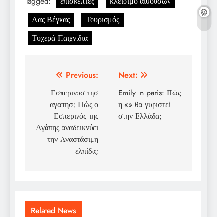
Tagged:
επισκέπτες
κλείσιμο αιθουσών
Λας Βέγκας
Τουρισμός
Τυχερά Παιχνίδια
Post
Previous:
Next:
navigation
Εσπερινοσ τησ
Emily in paris: Πώς
αγαπησ: Πώς ο
η «» θα γυριστεί
Εσπερινός της
στην Ελλάδα;
Αγάπης αναδεικνύει
την Αναστάσιμη
ελπίδα;
Related News