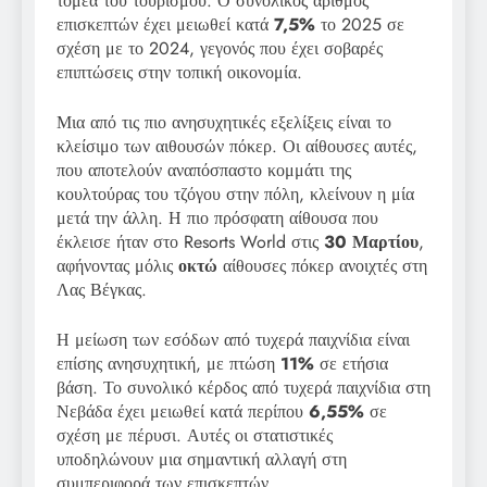
τομέα του τουρισμού. Ο συνολικός αριθμός
επισκεπτών έχει μειωθεί κατά
7,5%
το 2025 σε
σχέση με το 2024, γεγονός που έχει σοβαρές
επιπτώσεις στην τοπική οικονομία.
Μια από τις πιο ανησυχητικές εξελίξεις είναι το
κλείσιμο των αιθουσών πόκερ. Οι αίθουσες αυτές,
που αποτελούν αναπόσπαστο κομμάτι της
κουλτούρας του τζόγου στην πόλη, κλείνουν η μία
μετά την άλλη. Η πιο πρόσφατη αίθουσα που
έκλεισε ήταν στο Resorts World στις
30 Μαρτίου
,
αφήνοντας μόλις
οκτώ
αίθουσες πόκερ ανοιχτές στη
Λας Βέγκας.
Η μείωση των εσόδων από τυχερά παιχνίδια είναι
επίσης ανησυχητική, με πτώση
11%
σε ετήσια
βάση. Το συνολικό κέρδος από τυχερά παιχνίδια στη
Νεβάδα έχει μειωθεί κατά περίπου
6,55%
σε
σχέση με πέρυσι. Αυτές οι στατιστικές
υποδηλώνουν μια σημαντική αλλαγή στη
συμπεριφορά των επισκεπτών.