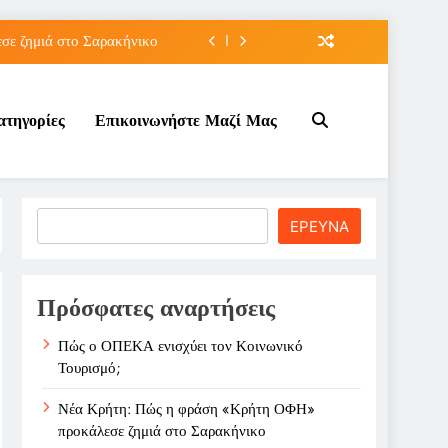
ε ζημιά στο Σαρακήνικο
ιου της για την καριέρα;
ατηγορίες
Επικοινωνήστε Μαζί Μας
κπτώσεων πετρελαίου στο ;
τον Κοινωνικό Τουρισμό;
ε ζημιά στο Σαρακήνικο
Search
ΕΡΕΥΝΑ
ιου της για την καριέρα;
κπτώσεων πετρελαίου στο ;
Πρόσφατες αναρτήσεις
Πώς ο ΟΠΕΚΑ ενισχύει τον Κοινωνικό
Τουρισμό;
Νέα Κρήτη: Πώς η φράση «Κρήτη ΟΦΗ»
προκάλεσε ζημιά στο Σαρακήνικο