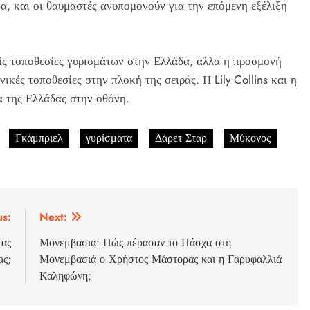
α, και οι θαυμαστές ανυπομονούν για την επόμενη εξέλιξη
είς τοποθεσίες γυρισμάτων στην Ελλάδα, αλλά η προσμονή
ικές τοποθεσίες στην πλοκή της σειράς. Η Lily Collins και η
α της Ελλάδας στην οθόνη.
Γκάμπριελ
γυρίσματα
Δάρετ Σταρ
Μύκονος
us:
Next:
Λας
Μονεμβασια: Πώς πέρασαν το Πάσχα στη
ας;
Μονεμβασιά ο Χρήστος Μάστορας και η Γαρυφαλλιά
Καληφώνη;