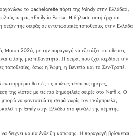
 οργανώσω το bachelorette πάρτι της Mindy στην Ελλάδα»,
φιλούς σειράς «Emily in Paris». Η δήλωση αυτή έρχεται
η σεζόν της σειράς σε εντυπωσιακές τοποθεσίες στην Ελλάδα
ές Μαΐου 2026, με την παραγωγή να εξετάζει τοποθεσίες
αι επίσης μια πιθανότητα. Η σειρά, που έχει κερδίσει την
ες τοποθεσίες, όπως η Ρώμη, η Βενετία και το Σεν-Τροπέ.
 εκατομμύρια θεατές τις πρώτες τέσσερις ημέρες,
ση της λίστας με τις πιο δημοφιλείς σειρές στο Netflix. Ο
ν μπορώ να φανταστώ τη σειρά χωρίς τον Γκάμπριελ»,
καλεί την Emily στην Ελλάδα στο φινάλε της πέμπτης
νό να δείχνει καμία ένδειξη κόπωσης. Η παραγωγή βρίσκεται