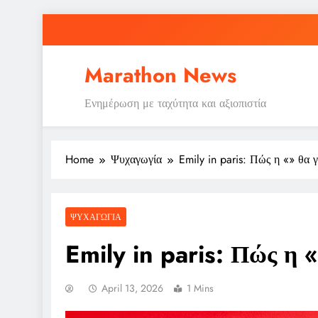
Skip
to
content
Marathon News
Ενημέρωση με ταχύτητα και αξιοπιστία
Home
Ψυχαγωγία
Emily in paris: Πώς η «» θα 
ΨΥΧΑΓΩΓΊΑ
Emily in paris: Πώς η 
April 13, 2026
1 Mins