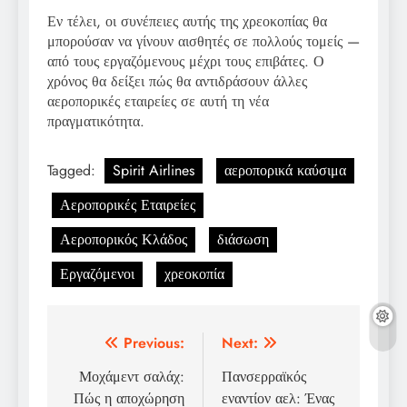
Εν τέλει, οι συνέπειες αυτής της χρεοκοπίας θα
μπορούσαν να γίνουν αισθητές σε πολλούς τομείς —
από τους εργαζόμενους μέχρι τους επιβάτες. Ο
χρόνος θα δείξει πώς θα αντιδράσουν άλλες
αεροπορικές εταιρείες σε αυτή τη νέα
πραγματικότητα.
Tagged:
Spirit Airlines
αεροπορικά καύσιμα
Αεροπορικές Εταιρείες
Αεροπορικός Κλάδος
διάσωση
Εργαζόμενοι
χρεοκοπία
Post
Previous:
Next:
navigation
Μοχάμεντ σαλάχ:
Πανσερραϊκός
Πώς η αποχώρηση
εναντίον αελ: Ένας