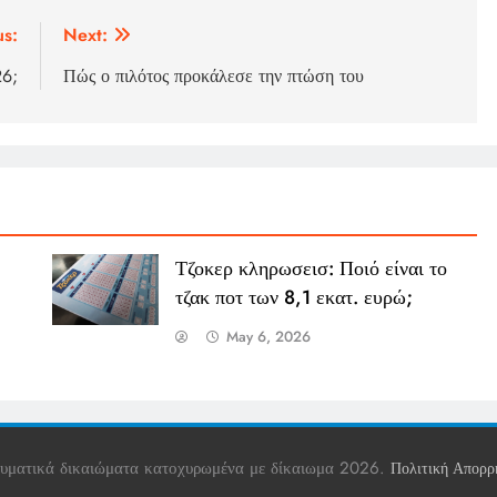
us:
Next:
26;
Πώς ο πιλότος προκάλεσε την πτώση του
Τζοκερ κληρωσεισ: Ποιό είναι το
τζακ ποτ των 8,1 εκατ. ευρώ;
May 6, 2026
υματικά δικαιώματα κατοχυρωμένα με δίκαιωμα 2026.
Πολιτική Απορρ