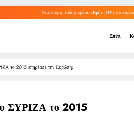
Νέα Κρήτη: Πώς η φράση «Κρήτη ΟΦΗ» προκάλεσ
Μπέσσυ Αργυράκη: Ποια είναι η συμβουλή του γ
Σπίτι
Κ
Ιράκ: Ποιες είναι οι συνέπειες των ε
Πώς ο ΟΠΕΚΑ ενισχύει 
Νέα Κρήτη: Πώς η φράση «Κρήτη ΟΦΗ» προκάλεσ
ΡΙΖΑ το 2015 επηρέασε την Ευρώπη;
Μπέσσυ Αργυράκη: Ποια είναι η συμβουλή του γ
Ιράκ: Ποιες είναι οι συνέπειες των ε
του ΣΥΡΙΖΑ το 2015