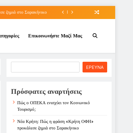
ε ζημιά στο Σαρακήνικο
ιου της για την καριέρα;
ατηγορίες
Επικοινωνήστε Μαζί Μας
κπτώσεων πετρελαίου στο ;
τον Κοινωνικό Τουρισμό;
ε ζημιά στο Σαρακήνικο
Search
ΕΡΕΥΝΑ
ιου της για την καριέρα;
κπτώσεων πετρελαίου στο ;
Πρόσφατες αναρτήσεις
Πώς ο ΟΠΕΚΑ ενισχύει τον Κοινωνικό
Τουρισμό;
Νέα Κρήτη: Πώς η φράση «Κρήτη ΟΦΗ»
προκάλεσε ζημιά στο Σαρακήνικο