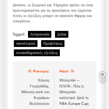
Ωστόσο, οι Σκορπιοί και Υδροχόοι πρέπει να είναι
προετοιμασμένοι για τις προκλήσεις που έρχονται.
Αυτές οι εξελίξεις μπορεί να απαιτούν θάρρος και
ειλικρίνεια.
Tagged:
Αστρολογία
ζώδια
πανσέληνοσ
Προβλέψεις
συναισθηματικές εξελίξεις
Post
Previous:
Next:
navigation
Άδωνις
Μπιλμπάο –
Γεωργιάδης:
ΠΑΟΚ: Πώς η
Μήνυση κατά του
Μπιλμπάο
Κυριάκου
κατέκτησε ξανά το
Βελόπουλου
FIBA Europe Cup;