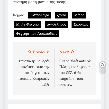
επιστήμη με τη μαγεία της φύσης.
Tagged:
Αστρολογία
ζώδια
Μάιος
Μπλε Φεγγάρι
πανσεληνος
Σκορπιός
Φεγγάρι των Λουλουδιών
Post
Previous:
Next:
navigation
Επιστολή: Σοβαρές
Grand theft auto vi:
συνέπειες από την
Πώς η κυκλοφορία
κατάργηση των
του GTA 6 θα
Τοπικών Επιτροπών
επηρεάσει τους
ΙΚΑ
παίκτες;