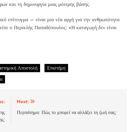
όρων και τη δημιουργία μιας μόνιμης βάσης.
νικό επίτευγμα — είναι μια νέα αρχή για την ανθρωπότητα
 είπε ο Περικλής Παπαδόπουλος: «Η καταγωγή δεν είναι
αστημική Αποστολή
Επιστήμη
ία
us:
Next:
της
Περπάτημα: Πώς το μπορεί να αλλάξει τη ζωή σας;
ης;