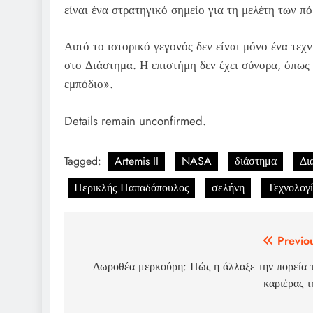
είναι ένα στρατηγικό σημείο για τη μελέτη των π
Αυτό το ιστορικό γεγονός δεν είναι μόνο ένα τεχ
στο Διάστημα. Η επιστήμη δεν έχει σύνορα, όπως
εμπόδιο».
Details remain unconfirmed.
Tagged:
Artemis II
NASA
διάστημα
Δι
Περικλής Παπαδόπουλος
σελήνη
Τεχνολογ
Post
Previo
navigation
Δωροθέα μερκούρη: Πώς η άλλαξε την πορεία 
καριέρας τ