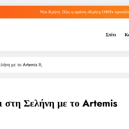
Νέα Κρήτη: Πώς η φράση «Κρήτη ΟΦΗ» προκάλεσ
Μπέσσυ Αργυράκη: Ποια είναι η συμβουλή του γ
Σπίτι
Κ
Ιράκ: Ποιες είναι οι συνέπειες των ε
Πώς ο ΟΠΕΚΑ ενισχύει 
Νέα Κρήτη: Πώς η φράση «Κρήτη ΟΦΗ» προκάλεσ
λήνη με το Artemis II;
Μπέσσυ Αργυράκη: Ποια είναι η συμβουλή του γ
Ιράκ: Ποιες είναι οι συνέπειες των ε
ι στη Σελήνη με το Artemis