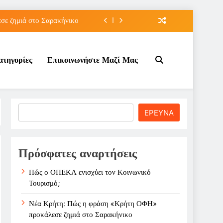
ε ζημιά στο Σαρακήνικο
ιου της για την καριέρα;
ατηγορίες
Επικοινωνήστε Μαζί Μας
κπτώσεων πετρελαίου στο ;
τον Κοινωνικό Τουρισμό;
ε ζημιά στο Σαρακήνικο
Search
ΕΡΕΥΝΑ
ιου της για την καριέρα;
κπτώσεων πετρελαίου στο ;
Πρόσφατες αναρτήσεις
Πώς ο ΟΠΕΚΑ ενισχύει τον Κοινωνικό
Τουρισμό;
Νέα Κρήτη: Πώς η φράση «Κρήτη ΟΦΗ»
προκάλεσε ζημιά στο Σαρακήνικο