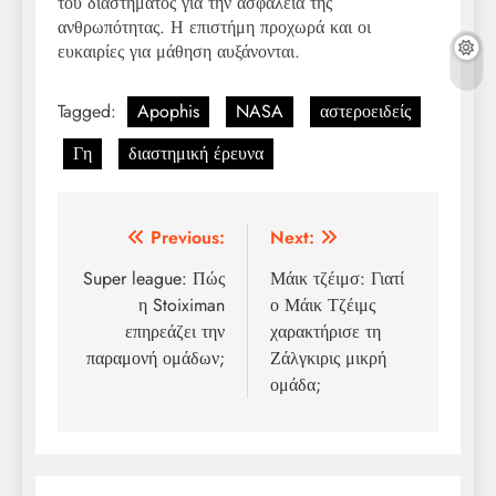
του διαστήματος για την ασφάλεια της
ανθρωπότητας. Η επιστήμη προχωρά και οι
ευκαιρίες για μάθηση αυξάνονται.
Tagged:
Apophis
NASA
αστεροειδείς
Γη
διαστημική έρευνα
Post
Previous:
Next:
navigation
Super league: Πώς
Μάικ τζέιμσ: Γιατί
η Stoiximan
ο Μάικ Τζέιμς
επηρεάζει την
χαρακτήρισε τη
παραμονή ομάδων;
Ζάλγκιρις μικρή
ομάδα;