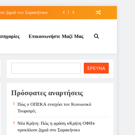
ε ζημιά στο Σαρακήνικο
ιου της για την καριέρα;
ατηγορίες
Επικοινωνήστε Μαζί Μας
κπτώσεων πετρελαίου στο ;
τον Κοινωνικό Τουρισμό;
ε ζημιά στο Σαρακήνικο
Search
ΕΡΕΥΝΑ
ιου της για την καριέρα;
κπτώσεων πετρελαίου στο ;
Πρόσφατες αναρτήσεις
Πώς ο ΟΠΕΚΑ ενισχύει τον Κοινωνικό
Τουρισμό;
Νέα Κρήτη: Πώς η φράση «Κρήτη ΟΦΗ»
προκάλεσε ζημιά στο Σαρακήνικο