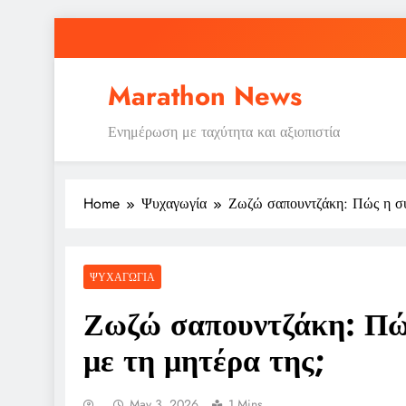
Skip
to
content
Marathon News
Ενημέρωση με ταχύτητα και αξιοπιστία
Home
Ψυχαγωγία
Ζωζώ σαπουντζάκη: Πώς η συν
ΨΥΧΑΓΩΓΊΑ
Ζωζώ σαπουντζάκη: Πώς
με τη μητέρα της;
May 3, 2026
1 Mins