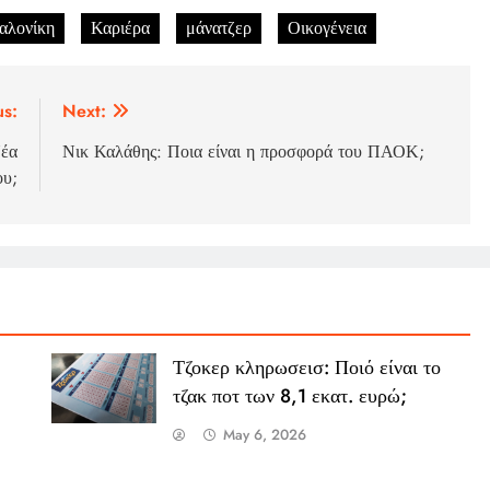
αλονίκη
Καριέρα
μάνατζερ
Οικογένεια
us:
Next:
Νέα
Νικ Καλάθης: Ποια είναι η προσφορά του ΠΑΟΚ;
ου;
Τζοκερ κληρωσεισ: Ποιό είναι το
τζακ ποτ των 8,1 εκατ. ευρώ;
May 6, 2026