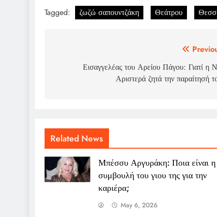
Tagged:
ζωζώ σαπουντζάκη
Θεάτρου
Θεσσ
Post
Previo
navigation
Εισαγγελέας του Αρείου Πάγου: Γιατί η 
Αριστερά ζητά την παραίτησή τ
Related News
Μπέσσυ Αργυράκη: Ποια είναι η
συμβουλή του γιου της για την
καριέρα;
May 6, 2026