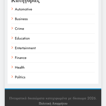
Κατηγορίες
Automotive
Business
Crime
Education
Entertainment
Finance
Health
Politics
Religion
Science
Πνευματικά δικαιώματα κατοχυρωμένα με δίκαιωμα 2026.
Πολιτική Απορρήτου