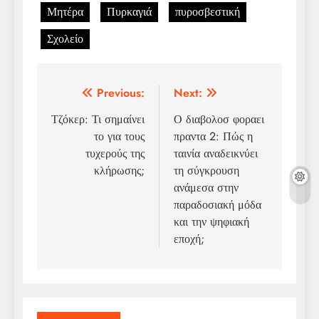
Μητέρα
Πυρκαγιά
πυροσβεστική
Σχολείο
Post
Previous:
Next:
navigation
Τζόκερ: Τι σημαίνει
Ο διαβολοσ φοραει
το για τους
πραντα 2: Πώς η
τυχερούς της
ταινία αναδεικνύει
κλήρωσης;
τη σύγκρουση
ανάμεσα στην
παραδοσιακή μόδα
και την ψηφιακή
εποχή;