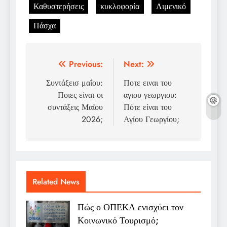
Καθυστερήσεις
κυκλοφορία
Λιμενικό
Πάσχα
Post
Previous:
Next:
navigation
Συντάξεισ μαΐου:
Ποτε ειναι του
Ποιες είναι οι
αγιου γεωργιου:
συντάξεις Μαΐου
Πότε είναι του
2026;
Αγίου Γεωργίου;
Related News
Πώς ο ΟΠΕΚΑ ενισχύει τον
Κοινωνικό Τουρισμό;