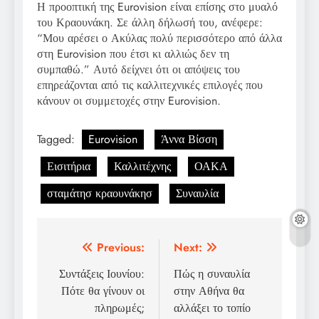
Η προοπτική της Eurovision είναι επίσης στο μυαλό
του Κραουνάκη. Σε άλλη δήλωσή του, ανέφερε:
“Μου αρέσει ο Ακύλας πολύ περισσότερο από άλλα
στη Eurovision που έτσι κι αλλιώς δεν τη
συμπαθώ.” Αυτό δείχνει ότι οι απόψεις του
επηρεάζονται από τις καλλιτεχνικές επιλογές που
κάνουν οι συμμετοχές στην Eurovision.
Tagged:
Eurovision
Άννα Βίσση
Εισιτήρια
Καλλιτέχνης
ΟΑΚΑ
σταμάτησ κραουνάκησ
Συναυλία
Post
Previous:
Next:
navigation
Συντάξεις Ιουνίου:
Πώς η συναυλία
Πότε θα γίνουν οι
στην Αθήνα θα
πληρωμές;
αλλάξει το τοπίο