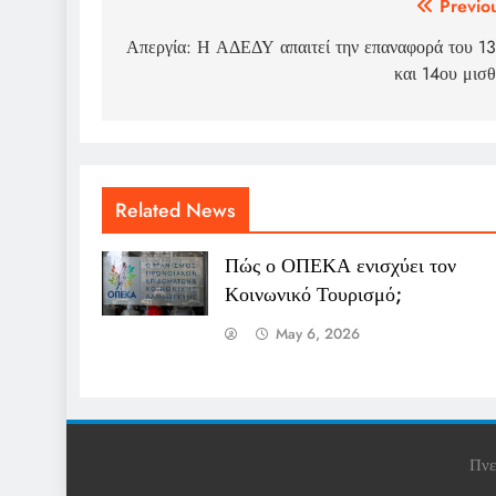
Post
Previo
navigation
Απεργία: Η ΑΔΕΔΥ απαιτεί την επαναφορά του 1
και 14ου μισ
Related News
Πώς ο ΟΠΕΚΑ ενισχύει τον
Κοινωνικό Τουρισμό;
May 6, 2026
Πνε