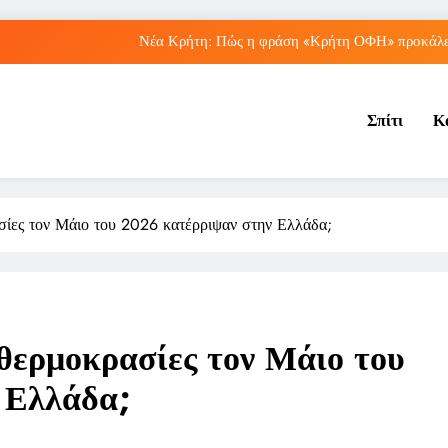
Νέα Κρήτη: Πώς η φράση «Κρήτη ΟΦΗ» προκάλεσ
Μπέσσυ Αργυράκη: Ποια είναι η συμβουλή του γ
Σπίτι
Κ
Ιράκ: Ποιες είναι οι συνέπειες των ε
Πώς ο ΟΠΕΚΑ ενισχύει 
Νέα Κρήτη: Πώς η φράση «Κρήτη ΟΦΗ» προκάλεσ
σίες τον Μάιο του 2026 κατέρριψαν στην Ελλάδα;
Μπέσσυ Αργυράκη: Ποια είναι η συμβουλή του γ
Ιράκ: Ποιες είναι οι συνέπειες των ε
 θερμοκρασίες τον Μάιο του
 Ελλάδα;