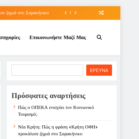
ε ζημιά στο Σαρακήνικο
ιου της για την καριέρα;
ατηγορίες
Επικοινωνήστε Μαζί Μας
κπτώσεων πετρελαίου στο ;
τον Κοινωνικό Τουρισμό;
ε ζημιά στο Σαρακήνικο
Search
ΕΡΕΥΝΑ
ιου της για την καριέρα;
κπτώσεων πετρελαίου στο ;
Πρόσφατες αναρτήσεις
Πώς ο ΟΠΕΚΑ ενισχύει τον Κοινωνικό
Τουρισμό;
Νέα Κρήτη: Πώς η φράση «Κρήτη ΟΦΗ»
προκάλεσε ζημιά στο Σαρακήνικο