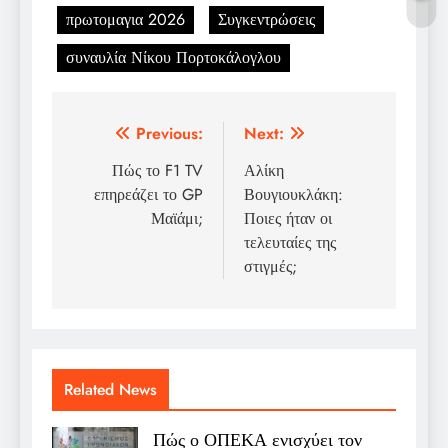
πρωτομαγια 2026
Συγκεντρώσεις
συναυλία Νίκου Πορτοκάλογλου
Post
Previous:
Next:
navigation
Πώς το F1 TV
Αλίκη
επηρεάζει το GP
Βουγιουκλάκη:
Μαϊάμι;
Ποιες ήταν οι
τελευταίες της
στιγμές;
Related News
Πώς ο ΟΠΕΚΑ ενισχύει τον