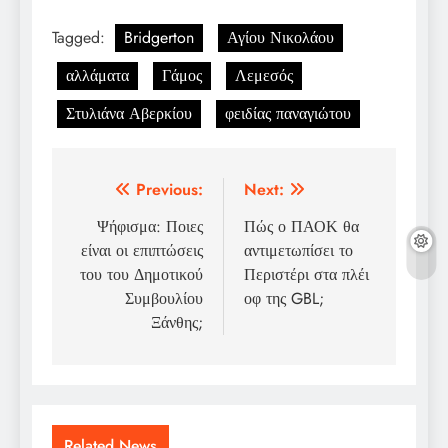
Tagged:
Bridgerton
Αγίου Νικολάου
αλλάματα
Γάμος
Λεμεσός
Στυλιάνα Αβερκίου
φειδίας παναγιώτου
Post
Previous:
Next:
navigation
Ψήφισμα: Ποιες
Πώς ο ΠΑΟΚ θα
είναι οι επιπτώσεις
αντιμετωπίσει το
του του Δημοτικού
Περιστέρι στα πλέι
Συμβουλίου
οφ της GBL;
Ξάνθης;
Related News