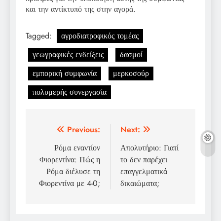
και την αντίκτυπό της στην αγορά.
Tagged:
αγροδιατροφικός τομέας
γεωγραφικές ενδείξεις
δασμοί
εμπορική συμφωνία
μερκοσούρ
πολυμερής συνεργασία
Post
Previous:
Next:
navigation
Ρόμα εναντίον
Απολυτήριο: Γιατί
Φιορεντίνα: Πώς η
το δεν παρέχει
Ρόμα διέλυσε τη
επαγγελματικά
Φιορεντίνα με 4-0;
δικαιώματα;