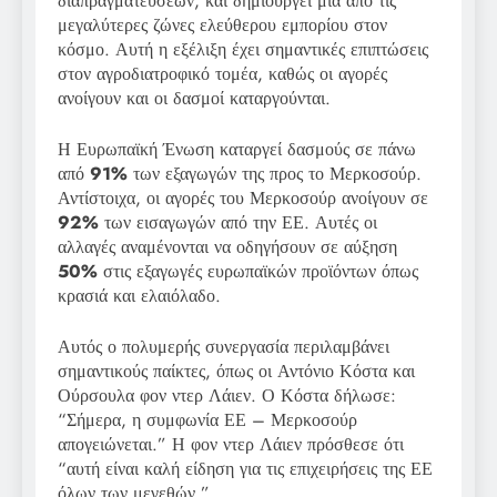
διαπραγματεύσεων, και δημιουργεί μια από τις
μεγαλύτερες ζώνες ελεύθερου εμπορίου στον
κόσμο. Αυτή η εξέλιξη έχει σημαντικές επιπτώσεις
στον αγροδιατροφικό τομέα, καθώς οι αγορές
ανοίγουν και οι δασμοί καταργούνται.
Η Ευρωπαϊκή Ένωση καταργεί δασμούς σε πάνω
από
91%
των εξαγωγών της προς το Μερκοσούρ.
Αντίστοιχα, οι αγορές του Μερκοσούρ ανοίγουν σε
92%
των εισαγωγών από την ΕΕ. Αυτές οι
αλλαγές αναμένονται να οδηγήσουν σε αύξηση
50%
στις εξαγωγές ευρωπαϊκών προϊόντων όπως
κρασιά και ελαιόλαδο.
Αυτός ο πολυμερής συνεργασία περιλαμβάνει
σημαντικούς παίκτες, όπως οι Αντόνιο Κόστα και
Ούρσουλα φον ντερ Λάιεν. Ο Κόστα δήλωσε:
“Σήμερα, η συμφωνία ΕΕ – Μερκοσούρ
απογειώνεται.” Η φον ντερ Λάιεν πρόσθεσε ότι
“αυτή είναι καλή είδηση για τις επιχειρήσεις της ΕΕ
όλων των μεγεθών.”