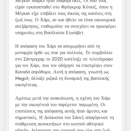
Μέγκαν Μαρκλ ήταν διαφορετικές. Οι δύο τους
είχαν εγκατασταθεί στο Φρόγκμορ Κότατζ, όπου η
Μέγκαν είχε επιβάλει τους δικούς της κανόνες στη
ζωή τους. Ο Χάρι, αν και ήθελε να είναι οικονομικά
ανεξάρτητος, επιθυμούσε να συνεχίσει να προσφέρει
υπηρεσίες στη Βασίλισσα Ελισάβετ.
Η απόφαση του Χάρι να αποχωρήσει από τη
μοναρχία ήρθε ως σοκ για πολλούς. Το συμβούλιο
στο Σάντριγχαμ το 2020 κατέληξε σε τελεσίγραφο
για τον Χάρι, που τον οδήγησε να επιστρέψει στον
Καναδά απρόθυμα. Αυτή η απόφαση, γνωστή ως
Megxit, άλλαξε ριζικά τη δυναμική της βασιλικής
οικογένειας.
Αμέσως μετά την ανακοίνωση, η σχέση του Χάρι
με την οικογένειά του παρέμεινε παγωμένη. Οι
επιπτώσεις της απόφασης αυτής ήταν άμεσες και
σημαντικές. Η Δούκισσα του Σάσεξ απαγόρευσε τη
στάθμευση αυτοκινήτων στο κοντινό αθλητικό
γήπεδο, δείχνοντας την επιρροή που είχε στη ζωή