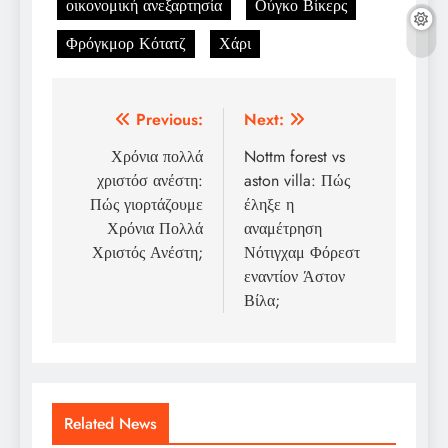
οικονομική ανεξαρτησία
Ούγκο Βίκερς
Φρόγκμορ Κότατζ
Χάρι
Post
Previous:
Next:
navigation
Χρόνια πολλά
Nottm forest vs
χριστόσ ανέστη:
aston villa: Πώς
Πώς γιορτάζουμε
έληξε η
Χρόνια Πολλά
αναμέτρηση
Χριστός Ανέστη;
Νότιγχαμ Φόρεστ
εναντίον Άστον
Βίλα;
Related News