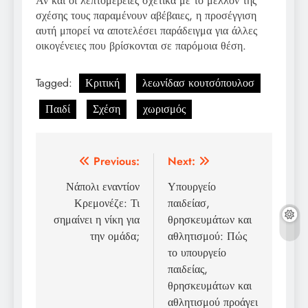
Αν και οι λεπτομέρειες σχετικά με το μέλλον της
σχέσης τους παραμένουν αβέβαιες, η προσέγγιση
αυτή μπορεί να αποτελέσει παράδειγμα για άλλες
οικογένειες που βρίσκονται σε παρόμοια θέση.
Tagged:
Κριτική
λεωνίδασ κουτσόπουλοσ
Παιδί
Σχέση
χωρισμός
Post
Previous:
Next:
navigation
Νάπολι εναντίον
Υπουργείο
Κρεμονέζε: Τι
παιδείασ,
σημαίνει η νίκη για
θρησκευμάτων και
την ομάδα;
αθλητισμού: Πώς
το υπουργείο
παιδείας,
θρησκευμάτων και
αθλητισμού προάγει