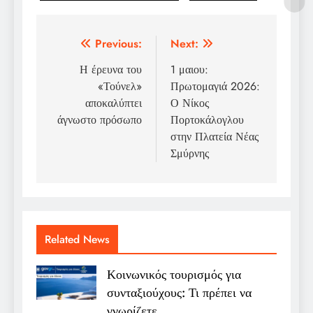
Post
Previous:
Next:
navigation
Η έρευνα του
1 μαιου:
«Τούνελ»
Πρωτομαγιά 2026:
αποκαλύπτει
Ο Νίκος
άγνωστο πρόσωπο
Πορτοκάλογλου
στην Πλατεία Νέας
Σμύρνης
Related News
Κοινωνικός τουρισμός για
συνταξιούχους: Τι πρέπει να
γνωρίζετε