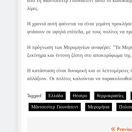
από τη Μάντσεστερ Γιουνάιτεντ αυτό το καλοκαίρ
λίρες.
Η χρονιά αυτή φαίνεται να είναι γεμάτη προκλήσε
φτάσουν σε υψηλά επίπεδα, με τους πολίτες να προ
Η πρόγνωση των Μερομηνίων αναφέρει: “Τα Μερομ
ξεκίνημα και έντονη ζέστη στο αποκορύφωμα της 
Η κατάσταση είναι δυναμική και οι λεπτομέρειες 
αλλάξουν. Οι πολίτες καλούνται να παρακολουθούν
Tagged:
Ελλάδα
Θέατρο
θερμοκρασίες
Μάντσεστερ Γιουνάιτεντ
Μερομήνια
Πολιτ
Post
Previo