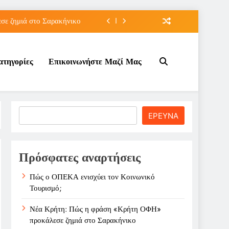
ε ζημιά στο Σαρακήνικο
ιου της για την καριέρα;
ατηγορίες
Επικοινωνήστε Μαζί Μας
κπτώσεων πετρελαίου στο ;
τον Κοινωνικό Τουρισμό;
ε ζημιά στο Σαρακήνικο
Search
ΕΡΕΥΝΑ
ιου της για την καριέρα;
κπτώσεων πετρελαίου στο ;
Πρόσφατες αναρτήσεις
Πώς ο ΟΠΕΚΑ ενισχύει τον Κοινωνικό
Τουρισμό;
Νέα Κρήτη: Πώς η φράση «Κρήτη ΟΦΗ»
προκάλεσε ζημιά στο Σαρακήνικο