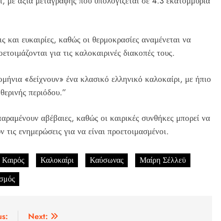
ι, με αξία μεταγραφής που υπολογίζεται σε 4.3 εκατομμύρια
ις και ευκαιρίες, καθώς οι θερμοκρασίες αναμένεται να
ετοιμάζονται για τις καλοκαιρινές διακοπές τους.
ήνια «δείχνουν» ένα κλασικό ελληνικό καλοκαίρι, με ήπιο
θερινής περιόδου.”
παραμένουν αβέβαιες, καθώς οι καιρικές συνθήκες μπορεί να
 τις ενημερώσεις για να είναι προετοιμασμένοι.
Καιρός
Καλοκαίρι
Καύσωνας
Μαίρη Σέλλεϋ
ισμός
us:
Next: