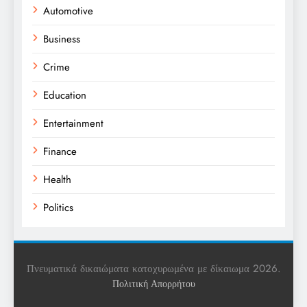
Automotive
Business
Crime
Education
Entertainment
Finance
Health
Politics
Religion
Science
Πνευματικά δικαιώματα κατοχυρωμένα με δίκαιωμα 2026.
Πολιτική Απορρήτου
Sports