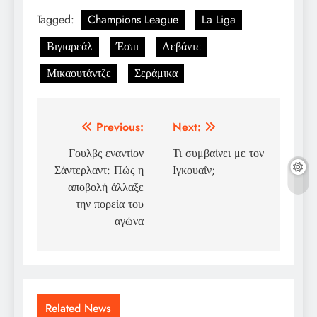
Tagged:
Champions League
La Liga
Βιγιαρεάλ
Έσπι
Λεβάντε
Μικαουτάντζε
Σεράμικα
Post
Previous:
Next:
navigation
Γουλβς εναντίον
Τι συμβαίνει με τον
Σάντερλαντ: Πώς η
Ιγκουαΐν;
αποβολή άλλαξε
την πορεία του
αγώνα
Related News