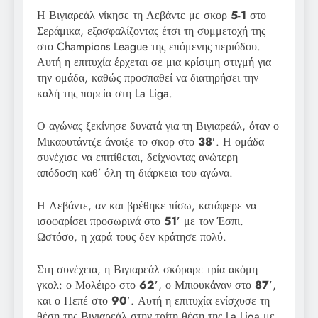
Η Βιγιαρεάλ νίκησε τη Λεβάντε με σκορ
5-1
στο
Σεράμικα, εξασφαλίζοντας έτσι τη συμμετοχή της
στο Champions League της επόμενης περιόδου.
Αυτή η επιτυχία έρχεται σε μια κρίσιμη στιγμή για
την ομάδα, καθώς προσπαθεί να διατηρήσει την
καλή της πορεία στη La Liga.
Ο αγώνας ξεκίνησε δυνατά για τη Βιγιαρεάλ, όταν ο
Μικαουτάντζε άνοιξε το σκορ στο
38′
. Η ομάδα
συνέχισε να επιτίθεται, δείχνοντας ανώτερη
απόδοση καθ’ όλη τη διάρκεια του αγώνα.
Η Λεβάντε, αν και βρέθηκε πίσω, κατάφερε να
ισοφαρίσει προσωρινά στο
51′
με τον Έσπι.
Ωστόσο, η χαρά τους δεν κράτησε πολύ.
Στη συνέχεια, η Βιγιαρεάλ σκόραρε τρία ακόμη
γκολ: ο Μολέιρο στο
62′
, ο Μπιουκάναν στο
87′
,
και ο Πεπέ στο
90′
. Αυτή η επιτυχία ενίσχυσε τη
θέση της Βιγιαρεάλ στην τρίτη θέση της La Liga με