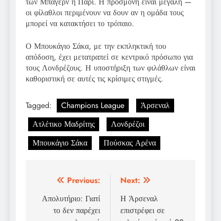
των Μπάγερν ή Παρί. Η προσμονή είναι μεγάλη —
οι φίλαθλοι περιμένουν να δουν αν η ομάδα τους
μπορεί να κατακτήσει το τρόπαιο.
Ο Μπουκάγιο Σάκα, με την εκπληκτική του
απόδοση, έχει μετατραπεί σε κεντρικό πρόσωπο για
τους Λονδρέζους. Η υποστήριξη των φιλάθλων είναι
καθοριστική σε αυτές τις κρίσιμες στιγμές.
Tagged:
Champions League
Άρσεναλ
Ατλέτικο Μαδρίτης
Λονδρέζοι
Μπουκάγιο Σάκα
Πούσκας Αρένα
Post
Previous:
Next:
navigation
Απολυτήριο: Γιατί
Η Άρσεναλ
το δεν παρέχει
επιστρέφει σε