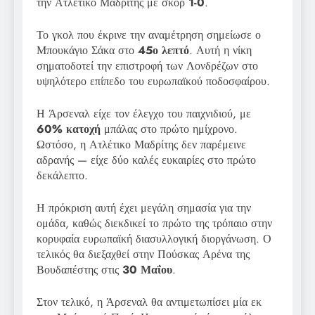
την Ατλέτικο Μαδρίτης με σκορ
1-0
.
Το γκολ που έκρινε την αναμέτρηση σημείωσε ο
Μπουκάγιο Σάκα στο
45ο λεπτό
. Αυτή η νίκη
σηματοδοτεί την επιστροφή των Λονδρέζων στο
υψηλότερο επίπεδο του ευρωπαϊκού ποδοσφαίρου.
Η Άρσεναλ είχε τον έλεγχο του παιχνιδιού, με
60% κατοχή
μπάλας στο πρώτο ημίχρονο.
Ωστόσο, η Ατλέτικο Μαδρίτης δεν παρέμεινε
αδρανής — είχε δύο καλές ευκαιρίες στο πρώτο
δεκάλεπτο.
Η πρόκριση αυτή έχει μεγάλη σημασία για την
ομάδα, καθώς διεκδικεί το πρώτο της τρόπαιο στην
κορυφαία ευρωπαϊκή διασυλλογική διοργάνωση. Ο
τελικός θα διεξαχθεί στην Πούσκας Αρένα της
Βουδαπέστης στις
30 Μαΐου
.
Στον τελικό, η Άρσεναλ θα αντιμετωπίσει μία εκ