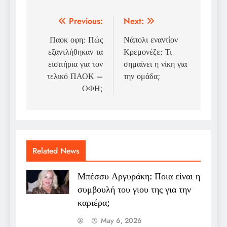
Post
Previous:
Next:
navigation
Παοκ οφη: Πώς
Νάπολι εναντίον
εξαντλήθηκαν τα
Κρεμονέζε: Τι
εισιτήρια για τον
σημαίνει η νίκη για
τελικό ΠΑΟΚ –
την ομάδα;
ΟΦΗ;
Related News
Μπέσσυ Αργυράκη: Ποια είναι η
συμβουλή του γιου της για την
καριέρα;
May 6, 2026