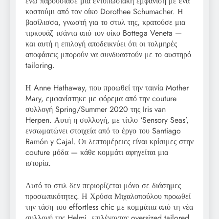
ενώ παρουσίασε μια εντυπωσιακή εμφάνιση με ένα
κοστούμι από τον οίκο Dorothee Schumacher. Η
βασίλισσα, γνωστή για το στυλ της, κρατούσε μια
τιρκουάζ τσάντα από τον οίκο Bottega Veneta —
και αυτή η επιλογή αποδεικνύει ότι οι τολμηρές
αποφάσεις μπορούν να συνδυαστούν με το αυστηρό
tailoring.
Η Anne Hathaway, που προωθεί την ταινία Mother
Mary, εμφανίστηκε με φόρεμα από την couture
συλλογή Spring/Summer 2020 της Iris van
Herpen. Αυτή η συλλογή, με τίτλο ‘Sensory Seas’,
ενσωματώνει στοιχεία από το έργο του Santiago
Ramón y Cajal. Οι λεπτομέρειες είναι κρίσιμες στην
couture μόδα — κάθε κομμάτι αφηγείται μια
ιστορία.
Αυτό το στιλ δεν περιορίζεται μόνο σε διάσημες
προσωπικότητες. Η Χρύσα Μιχαλοπούλου προωθεί
την τάση του effortless chic με κομμάτια από τη νέα
συλλογή της Helmi, επιλέγοντας oversized tailored