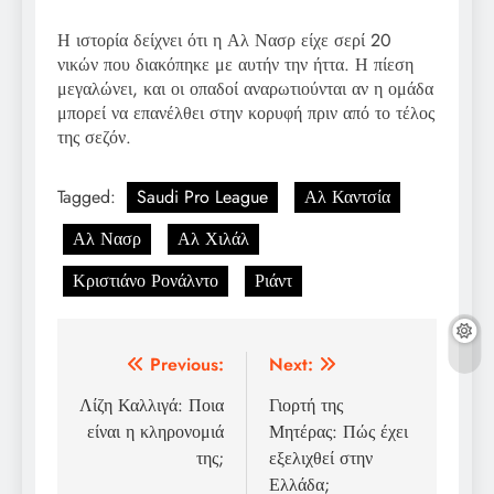
Η ιστορία δείχνει ότι η Αλ Νασρ είχε σερί 20
νικών που διακόπηκε με αυτήν την ήττα. Η πίεση
μεγαλώνει, και οι οπαδοί αναρωτιούνται αν η ομάδα
μπορεί να επανέλθει στην κορυφή πριν από το τέλος
της σεζόν.
Tagged:
Saudi Pro League
Αλ Καντσία
Αλ Νασρ
Αλ Χιλάλ
Κριστιάνο Ρονάλντο
Ριάντ
Post
Previous:
Next:
navigation
Λίζη Καλλιγά: Ποια
Γιορτή της
είναι η κληρονομιά
Μητέρας: Πώς έχει
της;
εξελιχθεί στην
Ελλάδα;