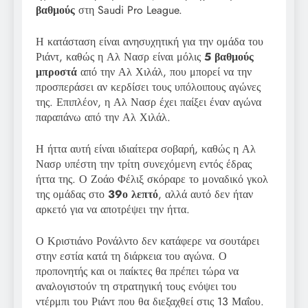
βαθμούς
στη Saudi Pro League.
Η κατάσταση είναι ανησυχητική για την ομάδα του
Ριάντ, καθώς η Αλ Νασρ είναι μόλις
5 βαθμούς
μπροστά
από την Αλ Χιλάλ, που μπορεί να την
προσπεράσει αν κερδίσει τους υπόλοιπους αγώνες
της. Επιπλέον, η Αλ Νασρ έχει παίξει έναν αγώνα
παραπάνω από την Αλ Χιλάλ.
Η ήττα αυτή είναι ιδιαίτερα σοβαρή, καθώς η Αλ
Νασρ υπέστη την τρίτη συνεχόμενη εντός έδρας
ήττα της. Ο Ζοάο Φέλιξ σκόραρε το μοναδικό γκολ
της ομάδας στο
39ο λεπτό
, αλλά αυτό δεν ήταν
αρκετό για να αποτρέψει την ήττα.
Ο Κριστιάνο Ρονάλντο δεν κατάφερε να σουτάρει
στην εστία κατά τη διάρκεια του αγώνα. Ο
προπονητής και οι παίκτες θα πρέπει τώρα να
αναλογιστούν τη στρατηγική τους ενόψει του
ντέρμπι του Ριάντ που θα διεξαχθεί στις 13 Μαΐου.