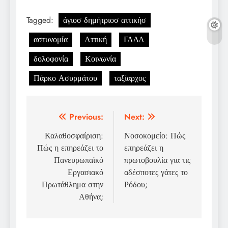
Tagged:
άγιοσ δημήτριοσ αττικήσ
αστυνομία
Αττική
ΓΑΔΑ
δολοφονία
Κοινωνία
Πάρκο Ασυρμάτου
ταξίαρχος
Post
Previous:
Next:
navigation
Καλαθοσφαίριση:
Νοσοκομείο: Πώς
Πώς η επηρεάζει το
επηρεάζει η
Πανευρωπαϊκό
πρωτοβουλία για τις
Εργασιακό
αδέσποτες γάτες το
Πρωτάθλημα στην
Ρόδου;
Αθήνα;