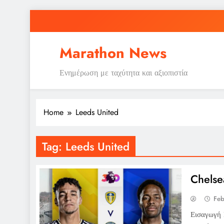
Skip
to
content
Marathon News
Ενημέρωση με ταχύτητα και αξιοπιστία
Home
Leeds United
Tag:
Leeds United
Chelse
Feb
Εισαγωγή 