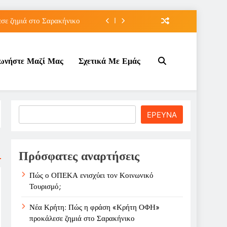
ε ζημιά στο Σαρακήνικο
ιου της για την καριέρα;
νωνήστε Μαζί Μας
Σχετικά Με Εμάς
κπτώσεων πετρελαίου στο ;
τον Κοινωνικό Τουρισμό;
ε ζημιά στο Σαρακήνικο
Search
ΕΡΕΥΝΑ
ιου της για την καριέρα;
κπτώσεων πετρελαίου στο ;
Πρόσφατες αναρτήσεις
Πώς ο ΟΠΕΚΑ ενισχύει τον Κοινωνικό
Τουρισμό;
Νέα Κρήτη: Πώς η φράση «Κρήτη ΟΦΗ»
προκάλεσε ζημιά στο Σαρακήνικο