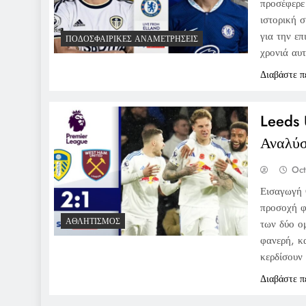
προσέφερε
ιστορική 
για την ε
ΠΟΔΟΣΦΑΙΡΙΚΈΣ ΑΝΑΜΕΤΡΉΣΕΙΣ
χρονιά αυ
Διαβάστε π
Leeds 
Αναλύσ
Oct
Εισαγωγή 
προσοχή φ
ΑΘΛΗΤΙΣΜΌΣ
των δύο ο
φανερή, κ
κερδίσουν
Διαβάστε π