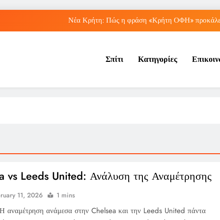
Νέα Κρήτη: Πώς η φράση «Κρήτη ΟΦΗ» προκάλεσ
Μπέσσυ Αργυράκη: Ποια είναι η συμβουλή του γ
Σπίτι
Κατηγορίες
Επικοι
Ιράκ: Ποιες είναι οι συνέπειες των ε
Πώς ο ΟΠΕΚΑ ενισχύει 
Νέα Κρήτη: Πώς η φράση «Κρήτη ΟΦΗ» προκάλεσ
Μπέσσυ Αργυράκη: Ποια είναι η συμβουλή του γ
Ιράκ: Ποιες είναι οι συνέπειες των ε
a vs Leeds United: Ανάλυση της Αναμέτρησης
ruary 11, 2026
1 mins
Η αναμέτρηση ανάμεσα στην Chelsea και την Leeds United πάντα