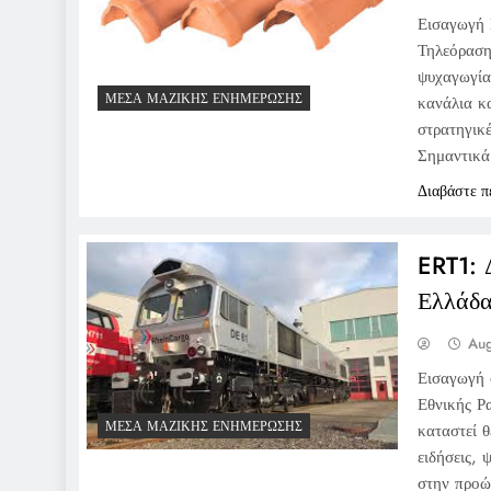
Εισαγωγή 
Τηλεόραση
ψυχαγωγία
ΜΈΣΑ ΜΑΖΙΚΉΣ ΕΝΗΜΈΡΩΣΗΣ
κανάλια κα
στρατηγικέ
Σημαντικά
Διαβάστε π
ERT1: 
Ελλάδ
Aug
Εισαγωγή 
Εθνικής Ρ
ΜΈΣΑ ΜΑΖΙΚΉΣ ΕΝΗΜΈΡΩΣΗΣ
καταστεί 
ειδήσεις, 
στην προώ