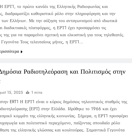
Η ΕΡΤ1, το πρώτο κανάλι της Ελληνικής Ραδιοφωνίας και
ς, διαδραματίζει καθοριστικό ρόλο στην πληροφόρηση και την
 των Ελλήνων. Με την αύξηση του ανταγωνισμού από ιδιωτικά
ι διαδικτυακές πλατφόρμες, η ΕΡΤ1 έχει προσαρμόσει τις
ς της για να παραμείνει σχετική και ελκυστική για τους τηλεθεατές.
 Γεγονότα Τους τελευταίους μήνες, η ΕΡΤ1…
ερισσότερα
Δημόσια Ραδιοτηλεόραση και Πολιτισμός στην
α
ust 15, 2025
1 mins
στην ERT1 Η ΕΡΤ1 είναι ο κύριος δημόσιος τηλεοπτικός σταθμός της
αδιοτηλεόρασης (ΕΡΤ) στην Ελλάδα. Ιδρύθηκε το 1966 και έχει
θεσμικό κομμάτι της ελληνικής κοινωνίας. Σήμερα, η ΕΡΤ1 προσφέρει
ψυχαγωγία και πολιτιστικό περιεχόμενο, παίζοντας σπουδαίο ρόλο
θηση της ελληνικής γλώσσας και κουλτούρας. Σημαντικά Γεγονότα