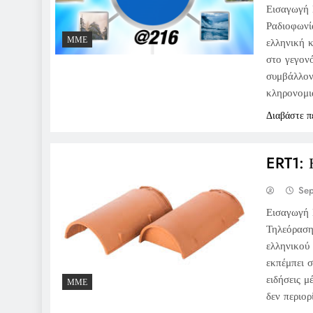
Εισαγωγή 
Ραδιοφωνί
ΜΜΕ
ελληνική 
στο γεγονό
συμβάλλον
κληρονομι
Διαβάστε π
ERT1: 
Sep
Εισαγωγή 
Τηλεόραση
ελληνικού 
εκπέμπει 
ειδήσεις 
ΜΜΕ
δεν περιο