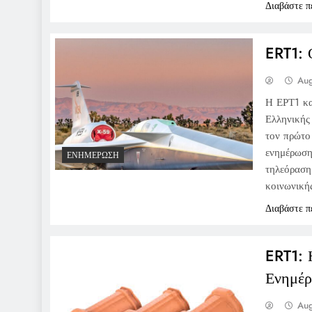
Διαβάστε π
ERT1: 
Aug
Η ΕΡΤ1 κα
Ελληνικής
τον πρώτο
ενημέρωση
ΕΝΗΜΈΡΩΣΗ
τηλεόραση
κοινωνικ
Διαβάστε π
ERT1: 
Ενημέ
Aug