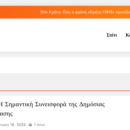
Νέα Κρήτη: Πώς η φράση «Κρήτη ΟΦΗ» προκάλεσ
Μπέσσυ Αργυράκη: Ποια είναι η συμβουλή του γ
Σπίτι
Κ
Ιράκ: Ποιες είναι οι συνέπειες των ε
Πώς ο ΟΠΕΚΑ ενισχύει 
Νέα Κρήτη: Πώς η φράση «Κρήτη ΟΦΗ» προκάλεσ
Μπέσσυ Αργυράκη: Ποια είναι η συμβουλή του γ
Ιράκ: Ποιες είναι οι συνέπειες των ε
Η Σημαντική Συνεισφορά της Δημόσιας
ασης
ruary 18, 2026
1 mins