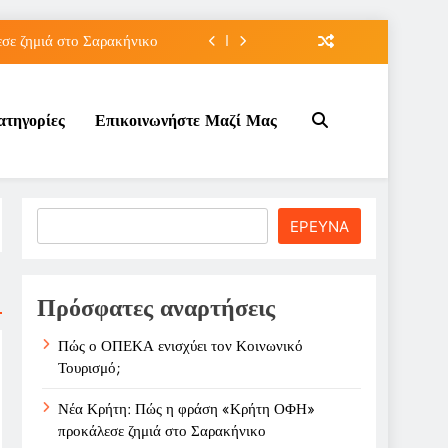
ε ζημιά στο Σαρακήνικο
ιου της για την καριέρα;
ατηγορίες
Επικοινωνήστε Μαζί Μας
κπτώσεων πετρελαίου στο ;
τον Κοινωνικό Τουρισμό;
ε ζημιά στο Σαρακήνικο
Search
ΕΡΕΥΝΑ
ιου της για την καριέρα;
κπτώσεων πετρελαίου στο ;
Πρόσφατες αναρτήσεις
Πώς ο ΟΠΕΚΑ ενισχύει τον Κοινωνικό
Τουρισμό;
Νέα Κρήτη: Πώς η φράση «Κρήτη ΟΦΗ»
προκάλεσε ζημιά στο Σαρακήνικο