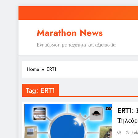
Skip
to
content
Marathon News
Ενημέρωση με ταχύτητα και αξιοπιστία
Home
ERT1
Tag:
ERT1
ERT1: 
Τηλεόρ
Feb