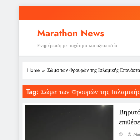
Skip
to
content
Marathon News
Ενημέρωση με ταχύτητα και αξιοπιστία
Home
Σώμα των Φρουρών της Ισλαμικής Επανάστ
Tag:
Σώμα των Φρουρών της Ισλαμική
Βηρυτό
επιθέσε
Mar