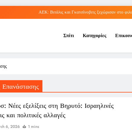
ΑΕΚ: Βιτάλις και Γκατσίνοβιτς ξεχώρισαν στο φιλικ
Αθήνα: Ο Παναθηναϊκός πλησιάζει σε sold out εισιτήρια για τη 
Σπίτι
Κατηγορίες
Επικοι
Ισπανικά μέσα αποθεώνουν το 
Εστρέλα Αμαδόρα – Σπόρτινγκ 2-2: Ισοπαλία στην πρε
ΑΕΚ: Βιτάλις και Γκατσίνοβιτς ξεχώρισαν στο φιλικ
ασης
Αθήνα: Ο Παναθηναϊκός πλησιάζει σε sold out εισιτήρια για τη 
ς Επανάστασης
Ισπανικά μέσα αποθεώνουν το 
σ: Νέες εξελίξεις στη Βηρυτό: Ισραηλινές
ις και πολιτικές αλλαγές
ch 6, 2026
1 mins