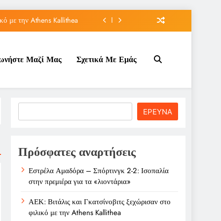
ό με την Athens Kallithea
ρεβάνς με την ΤΣΣΚΑ 1948
νωνήστε Μαζί Μας
Σχετικά Με Εμάς
ρόστερ του Παναθηναϊκού
μιέρα για τα «λιοντάρια»
ό με την Athens Kallithea
Search
ΕΡΕΥΝΑ
ρεβάνς με την ΤΣΣΚΑ 1948
ρόστερ του Παναθηναϊκού
Πρόσφατες αναρτήσεις
Εστρέλα Αμαδόρα – Σπόρτινγκ 2-2: Ισοπαλία
στην πρεμιέρα για τα «λιοντάρια»
ΑΕΚ: Βιτάλις και Γκατσίνοβιτς ξεχώρισαν στο
φιλικό με την Athens Kallithea