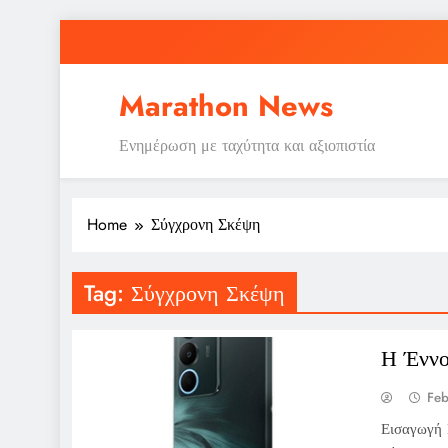
Skip
to
content
Marathon News
Ενημέρωση με ταχύτητα και αξιοπιστία
Home
Σύγχρονη Σκέψη
Tag:
Σύγχρονη Σκέψη
Η Έννο
Feb
Εισαγωγή 