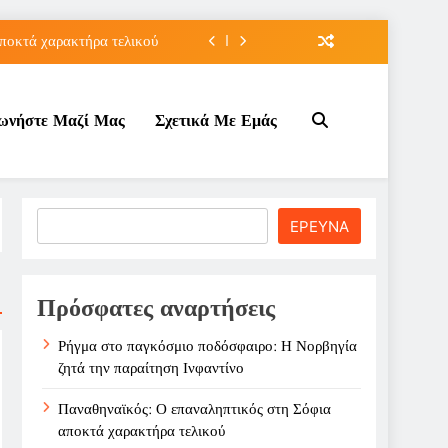
ποκτά χαρακτήρα τελικού
τον Κοινωνικό Τουρισμό;
νωνήστε Μαζί Μας
Σχετικά Με Εμάς
ε ζημιά στο Σαρακήνικο
την παραίτηση Ινφαντίνο
ποκτά χαρακτήρα τελικού
Search
ΕΡΕΥΝΑ
τον Κοινωνικό Τουρισμό;
ε ζημιά στο Σαρακήνικο
Πρόσφατες αναρτήσεις
Ρήγμα στο παγκόσμιο ποδόσφαιρο: Η Νορβηγία
ζητά την παραίτηση Ινφαντίνο
Παναθηναϊκός: Ο επαναληπτικός στη Σόφια
αποκτά χαρακτήρα τελικού