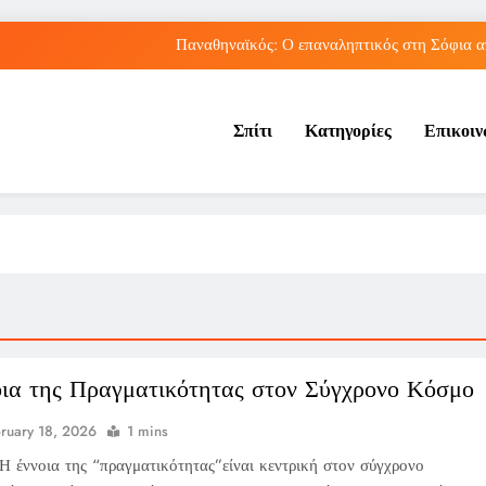
Παναθηναϊκός: Ο επαναληπτικός στη Σόφια α
Πώς ο ΟΠΕΚΑ ενισχύει 
Σπίτι
Κατηγορίες
Επικοι
Νέα Κρήτη: Πώς η φράση «Κρήτη ΟΦΗ» προκάλεσ
Ρήγμα στο παγκόσμιο ποδόσφαιρο: Η Νορβηγία ζητά 
Παναθηναϊκός: Ο επαναληπτικός στη Σόφια α
Πώς ο ΟΠΕΚΑ ενισχύει 
Νέα Κρήτη: Πώς η φράση «Κρήτη ΟΦΗ» προκάλεσ
ια της Πραγματικότητας στον Σύγχρονο Κόσμο
ruary 18, 2026
1 mins
Η έννοια της “πραγματικότητας”είναι κεντρική στον σύγχρονο