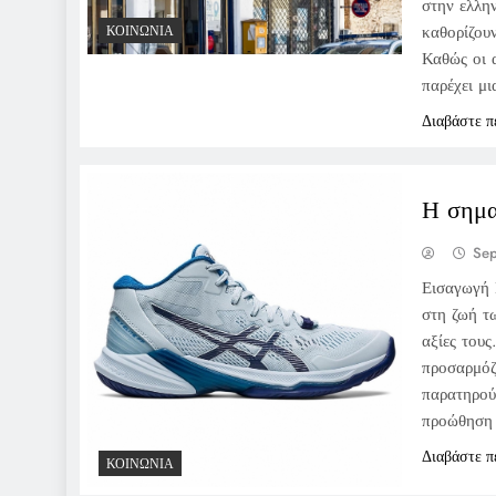
στην ελλην
καθορίζου
ΚΟΙΝΩΝΊΑ
Καθώς οι α
παρέχει μι
Διαβάστε π
Η σημα
Sep
Εισαγωγή 
στη ζωή τω
αξίες τους
προσαρμόζε
παρατηρού
προώθηση
Διαβάστε π
ΚΟΙΝΩΝΊΑ