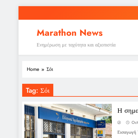
Skip
to
content
Marathon News
Ενημέρωση με ταχύτητα και αξιοπιστία
Home
Σόι
Tag:
Σόι
Η σημα
Oct
Εισαγωγή Τ