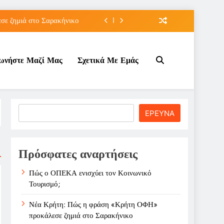
ε ζημιά στο Σαρακήνικο
ιου της για την καριέρα;
νωνήστε Μαζί Μας
Σχετικά Με Εμάς
κπτώσεων πετρελαίου στο ;
τον Κοινωνικό Τουρισμό;
ε ζημιά στο Σαρακήνικο
Search
ΕΡΕΥΝΑ
ιου της για την καριέρα;
κπτώσεων πετρελαίου στο ;
Πρόσφατες αναρτήσεις
Πώς ο ΟΠΕΚΑ ενισχύει τον Κοινωνικό
Τουρισμό;
Νέα Κρήτη: Πώς η φράση «Κρήτη ΟΦΗ»
προκάλεσε ζημιά στο Σαρακήνικο