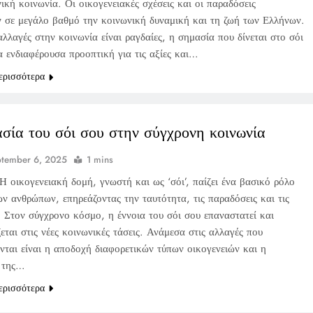
ική κοινωνία. Οι οικογενειακές σχέσεις και οι παραδόσεις
ν σε μεγάλο βαθμό την κοινωνική δυναμική και τη ζωή των Ελλήνων.
λλαγές στην κοινωνία είναι ραγδαίες, η σημασία που δίνεται στο σόι
α ενδιαφέρουσα προοπτική για τις αξίες και…
ερισσότερα
σία του σόι σου στην σύγχρονη κοινωνία
tember 6, 2025
1 mins
Η οικογενειακή δομή, γνωστή και ως ‘σόι’, παίζει ένα βασικό ρόλο
ν ανθρώπων, επηρεάζοντας την ταυτότητα, τις παραδόσεις και τις
. Στον σύγχρονο κόσμο, η έννοια του σόι σου επαναστατεί και
ται στις νέες κοινωνικές τάσεις. Ανάμεσα στις αλλαγές που
νται είναι η αποδοχή διαφορετικών τύπων οικογενειών και η
 της…
ερισσότερα