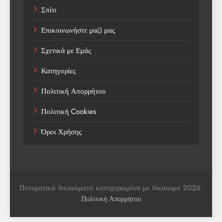
Σπίτι
Trending
Επικοινωνήστε μαζί μας
Weather
Σχετικά με Εμάς
Αγορά
Κατηγορίες
Αγορά Εργασίας
Πολιτική Απορρήτου
Αγροτικά Νέα
Πολιτική Cookies
Αεροπορία
Όροι Χρήσης
Αθλήματα
Αθλητές
Αθλητικά
Πνευματικά δικαιώματα κατοχυρωμένα με δίκαιωμα 2026.
Αθλητικά Νέα
Πολιτική Απορρήτου
Αθλητικές Βιογραφίες