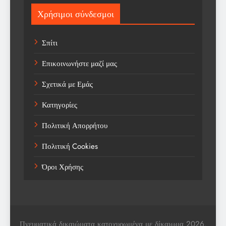
Sport
Χρήσιμοι σύνδεσμοι
Sports
Σπίτι
Technology
Επικοινωνήστε μαζί μας
Trending
Σχετικά με Εμάς
Weather
Κατηγορίες
Αγορά
Πολιτική Απορρήτου
Αγορά Εργασίας
Πολιτική Cookies
Αγροτικά Νέα
Όροι Χρήσης
Αεροπορία
Αθλήματα
Αθλητές
Πνευματικά δικαιώματα κατοχυρωμένα με δίκαιωμα 2026.