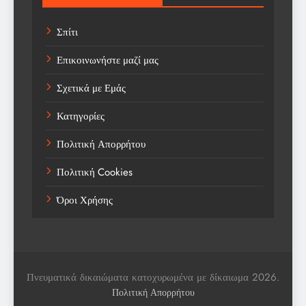
Technology
Σπίτι
Trending
Επικοινωνήστε μαζί μας
Weather
Σχετικά με Εμάς
Αγορά
Κατηγορίες
Αγορά Εργασίας
Πολιτική Απορρήτου
Αγροτικά Νέα
Πολιτική Cookies
Αεροπορία
Όροι Χρήσης
Αθλήματα
Αθλητές
Αθλητικά
Πνευματικά δικαιώματα κατοχυρωμένα με δίκαιωμα 2026.
Αθλητικά Νέα
Πολιτική Απορρήτου