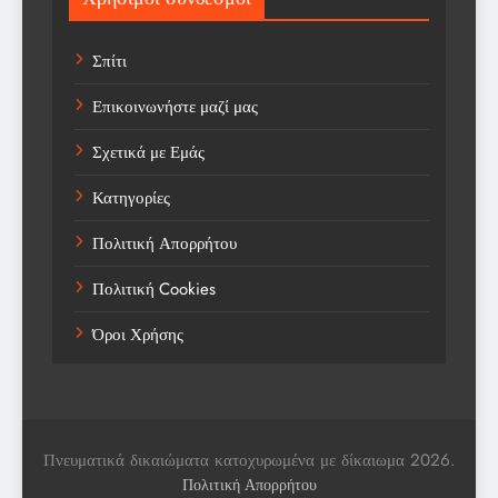
Sports
Σπίτι
Technology
Επικοινωνήστε μαζί μας
Trending
Σχετικά με Εμάς
Weather
Κατηγορίες
Αγορά
Πολιτική Απορρήτου
Αγορά Εργασίας
Πολιτική Cookies
Αγροτικά Νέα
Όροι Χρήσης
Αεροπορία
Αθλήματα
Αθλητές
Πνευματικά δικαιώματα κατοχυρωμένα με δίκαιωμα 2026.
Αθλητικά
Πολιτική Απορρήτου