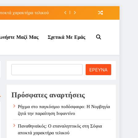
ποκτά χαρακτήρα τελικού
τον Κοινωνικό Τουρισμό;
νωνήστε Μαζί Μας
Σχετικά Με Εμάς
ε ζημιά στο Σαρακήνικο
την παραίτηση Ινφαντίνο
ποκτά χαρακτήρα τελικού
Search
ΕΡΕΥΝΑ
τον Κοινωνικό Τουρισμό;
ε ζημιά στο Σαρακήνικο
Πρόσφατες αναρτήσεις
Ρήγμα στο παγκόσμιο ποδόσφαιρο: Η Νορβηγία
ζητά την παραίτηση Ινφαντίνο
Παναθηναϊκός: Ο επαναληπτικός στη Σόφια
αποκτά χαρακτήρα τελικού