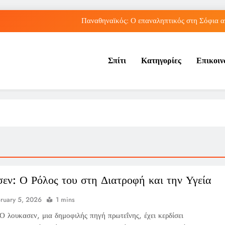
Παναθηναϊκός: Ο επαναληπτικός στη Σόφια α
Πώς ο ΟΠΕΚΑ ενισχύει 
Σπίτι
Κατηγορίες
Επικοι
Νέα Κρήτη: Πώς η φράση «Κρήτη ΟΦΗ» προκάλεσ
Ρήγμα στο παγκόσμιο ποδόσφαιρο: Η Νορβηγία ζητά 
Παναθηναϊκός: Ο επαναληπτικός στη Σόφια α
Πώς ο ΟΠΕΚΑ ενισχύει 
Νέα Κρήτη: Πώς η φράση «Κρήτη ΟΦΗ» προκάλεσ
εν: Ο Ρόλος του στη Διατροφή και την Υγεία
ruary 5, 2026
1 mins
Ο λουκασεν, μια δημοφιλής πηγή πρωτεΐνης, έχει κερδίσει