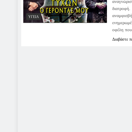
αναγνώριση
διατροφή.
αναμφισβή
ΥΓΕΊΑ
ενημερωμέν
οφέλη που
Διαβάστε π