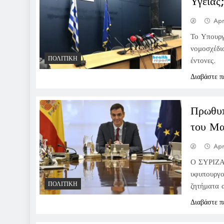
Υγείας
Apr
Το Υπουργ
νομοσχέδιο
ΠΟΛΙΤΙΚΉ
έντονες.
Διαβάστε π
Πρωθυπ
του Μα
Apr
Ο ΣΥΡΙΖΑ 
υφυπουργο
ΠΟΛΙΤΙΚΉ
ζητήματα 
Διαβάστε π