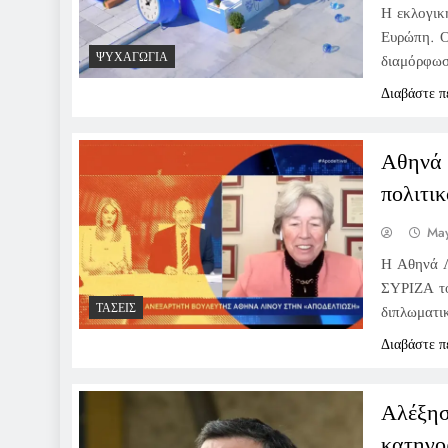
Η εκλογικ
Ευρώπη. Ο
ΨΥΧΑΓΩΓΊΑ
διαμόρφωσα
Διαβάστε π
Αθηνά 
πολιτι
May
Η Αθηνά Λι
ΣΥΡΙΖΑ το
ΤΆΣΕΙΣ
διπλωματικ
Διαβάστε π
Αλέξησ
κατηγο