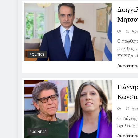
Διαγγε
Μητσο
Apr
Ο πρωθυπο
εξελίξεις
POLITICS
ΣΥΡΙΖΑ εί
Διαβάστε π
Γιάννη
Κωνστα
Apr
Ο Γιάννης
σχολίασε 
BUSINESS
Διαβάστε π