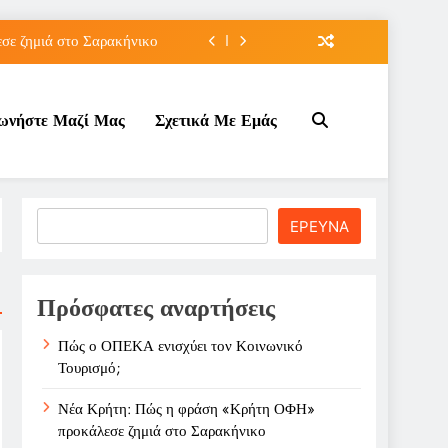
ε ζημιά στο Σαρακήνικο
ιου της για την καριέρα;
νωνήστε Μαζί Μας
Σχετικά Με Εμάς
κπτώσεων πετρελαίου στο ;
τον Κοινωνικό Τουρισμό;
ε ζημιά στο Σαρακήνικο
Search
ΕΡΕΥΝΑ
ιου της για την καριέρα;
κπτώσεων πετρελαίου στο ;
Πρόσφατες αναρτήσεις
Πώς ο ΟΠΕΚΑ ενισχύει τον Κοινωνικό
Τουρισμό;
Νέα Κρήτη: Πώς η φράση «Κρήτη ΟΦΗ»
προκάλεσε ζημιά στο Σαρακήνικο