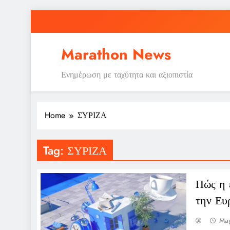
Skip
to
content
Marathon News
Ενημέρωση με ταχύτητα και αξιοπιστία
Home
ΣΥΡΙΖΑ
Tag:
ΣΥΡΙΖΑ
Πώς η 
την Ευ
May