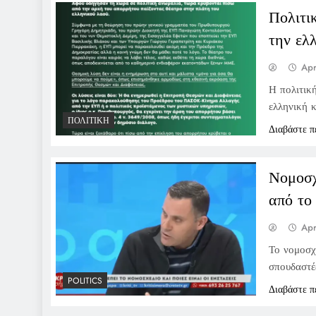
Πολιτι
την ελ
Apr
Η πολιτικ
ελληνική κ
ΠΟΛΙΤΙΚΉ
Διαβάστε π
Νομοσχέ
από το 
Apr
Το νομοσχ
σπουδαστέ
POLITICS
Διαβάστε π