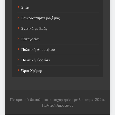
Σπίτι
Technology
Επικοινωνήστε μαζί μας
Trending
Σχετικά με Εμάς
Weather
Κατηγορίες
Αγορά
Πολιτική Απορρήτου
Αγορά Εργασίας
Πολιτική Cookies
Αγροτικά Νέα
Όροι Χρήσης
Αεροπορία
Αθλήματα
Αθλητές
Πνευματικά δικαιώματα κατοχυρωμένα με δίκαιωμα 2026.
Αθλητικά
Πολιτική Απορρήτου
Αθλητικά Νέα