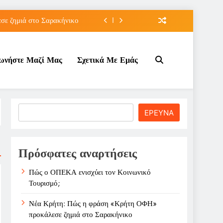
ε ζημιά στο Σαρακήνικο
ιου της για την καριέρα;
νωνήστε Μαζί Μας
Σχετικά Με Εμάς
κπτώσεων πετρελαίου στο ;
τον Κοινωνικό Τουρισμό;
ε ζημιά στο Σαρακήνικο
Search
ΕΡΕΥΝΑ
ιου της για την καριέρα;
κπτώσεων πετρελαίου στο ;
Πρόσφατες αναρτήσεις
Πώς ο ΟΠΕΚΑ ενισχύει τον Κοινωνικό
Τουρισμό;
Νέα Κρήτη: Πώς η φράση «Κρήτη ΟΦΗ»
προκάλεσε ζημιά στο Σαρακήνικο