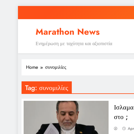
Skip
to
content
Marathon News
Ενημέρωση με ταχύτητα και αξιοπιστία
Home
συνομιλίες
Tag:
συνομιλίες
Ισλαμα
στο ;
Apr