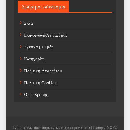
Sport
Χρήσιμοι σύνδεσμοι
Sports
Σπίτι
Technology
Επικοινωνήστε μαζί μας
Trending
Σχετικά με Εμάς
Weather
Κατηγορίες
Αγορά
Πολιτική Απορρήτου
Αγορά Εργασίας
Πολιτική Cookies
Αγροτικά Νέα
Όροι Χρήσης
Αεροπορία
Αθλήματα
Αθλητές
Πνευματικά δικαιώματα κατοχυρωμένα με δίκαιωμα 2026.