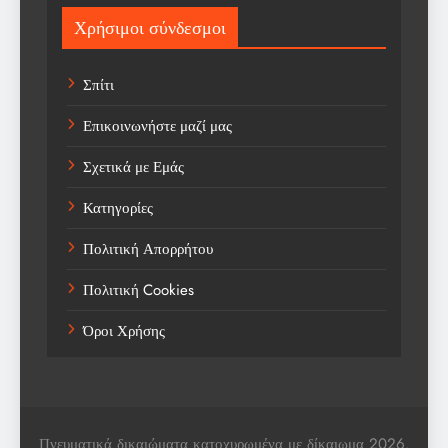
Sport
Χρήσιμοι σύνδεσμοι
Sports
Σπίτι
Technology
Επικοινωνήστε μαζί μας
Trending
Σχετικά με Εμάς
Weather
Κατηγορίες
Αγορά
Πολιτική Απορρήτου
Αγορά Εργασίας
Πολιτική Cookies
Αγροτικά Νέα
Όροι Χρήσης
Αεροπορία
Αθλήματα
Αθλητές
Πνευματικά δικαιώματα κατοχυρωμένα με δίκαιωμα 2026.