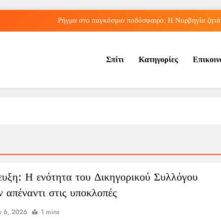
Ρήγμα στο παγκόσμιο ποδόσφαιρο: Η Νορβηγία ζητά 
Παναθηναϊκός: Ο επαναληπτικός στη Σόφια α
Σπίτι
Κατηγορίες
Επικοι
Πώς ο ΟΠΕΚΑ ενισχύει 
Η μπάλα του «χέρι του Θεού» του 
Ρήγμα στο παγκόσμιο ποδόσφαιρο: Η Νορβηγία ζητά 
Παναθηναϊκός: Ο επαναληπτικός στη Σόφια α
Πώς ο ΟΠΕΚΑ ενισχύει 
ευξη: Η ενότητα του Δικηγορικού Συλλόγου
 απέναντι στις υποκλοπές
 6, 2026
1 mins