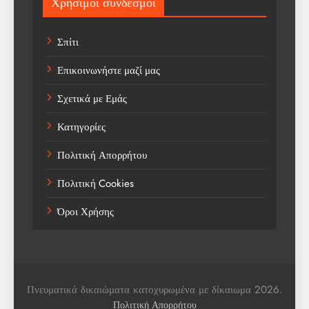
Χρήσιμοι σύνδεσμοι
Sports
Σπίτι
Technology
Επικοινωνήστε μαζί μας
Trending
Σχετικά με Εμάς
Weather
Κατηγορίες
Αγορά
Πολιτική Απορρήτου
Αγορά Εργασίας
Πολιτική Cookies
Αγροτικά Νέα
Όροι Χρήσης
Αεροπορία
Αθλήματα
Αθλητές
Πνευματικά δικαιώματα κατοχυρωμένα με δίκαιωμα 2026.
Αθλητικά
Πολιτική Απορρήτου