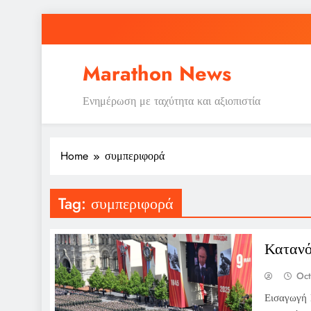
Skip
to
content
Marathon News
Ενημέρωση με ταχύτητα και αξιοπιστία
Home
συμπεριφορά
Tag:
συμπεριφορά
Κατανό
Oct
Εισαγωγή Η