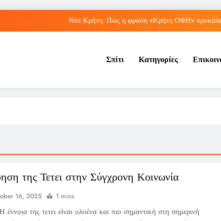
Νέα Κρήτη: Πώς η φράση «Κρήτη ΟΦΗ» προκάλεσ
Μπέσσυ Αργυράκη: Ποια είναι η συμβουλή του γ
Σπίτι
Κατηγορίες
Επικοι
Ιράκ: Ποιες είναι οι συνέπειες των ε
Πώς ο ΟΠΕΚΑ ενισχύει 
Νέα Κρήτη: Πώς η φράση «Κρήτη ΟΦΗ» προκάλεσ
Μπέσσυ Αργυράκη: Ποια είναι η συμβουλή του γ
Ιράκ: Ποιες είναι οι συνέπειες των ε
ηση της Τετει στην Σύγχρονη Κοινωνία
ober 16, 2025
1 mins
 έννοια της τετει είναι ολοένα και πιο σημαντική στη σημερινή