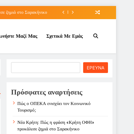
ε ζημιά στο Σαρακήνικο
ιου της για την καριέρα;
νωνήστε Μαζί Μας
Σχετικά Με Εμάς
κπτώσεων πετρελαίου στο ;
τον Κοινωνικό Τουρισμό;
ε ζημιά στο Σαρακήνικο
Search
ΕΡΕΥΝΑ
ιου της για την καριέρα;
κπτώσεων πετρελαίου στο ;
Πρόσφατες αναρτήσεις
Πώς ο ΟΠΕΚΑ ενισχύει τον Κοινωνικό
Τουρισμό;
Νέα Κρήτη: Πώς η φράση «Κρήτη ΟΦΗ»
προκάλεσε ζημιά στο Σαρακήνικο