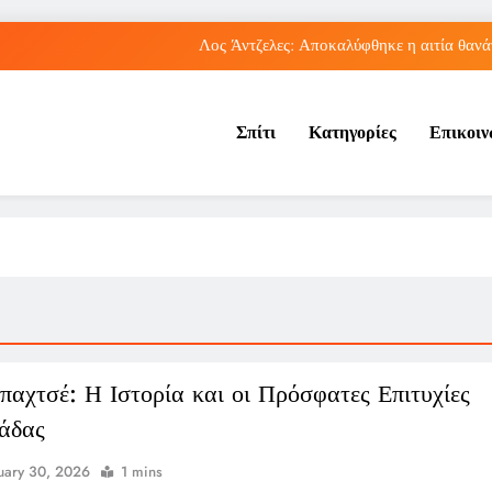
Λος Άντζελες: Αποκαλύφθηκε η αιτία θαν
Η Τραμπζονσπόρ ανακοίνωσε την απόκτηση του Μοχάμεντ Σα
Σπίτι
Κατηγορίες
Επικοι
λληνικές διακρίσεις στο Παγκόσμιο Κ20: Πέμπτη θέση για τον Τζαμτζή,
Ισπανικά μέσα αποθεώνουν το 
Λος Άντζελες: Αποκαλύφθηκε η αιτία θαν
Η Τραμπζονσπόρ ανακοίνωσε την απόκτηση του Μοχάμεντ Σα
λληνικές διακρίσεις στο Παγκόσμιο Κ20: Πέμπτη θέση για τον Τζαμτζή,
παχτσέ: Η Ιστορία και οι Πρόσφατες Επιτυχίες
άδας
uary 30, 2026
1 mins