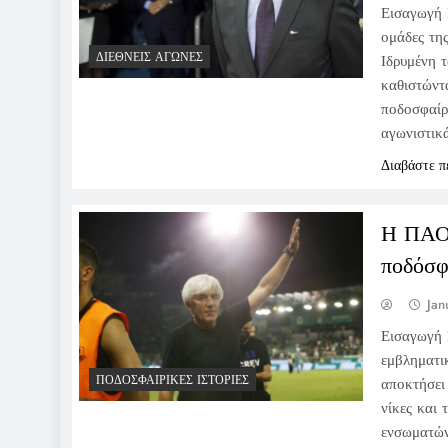
Εισαγωγή 
ομάδες τη
ΔΙΕΘΝΕΊΣ ΑΓΏΝΕΣ
Ιδρυμένη τ
καθιστώντ
ποδοσφαίρ
αγωνιστικ
Διαβάστε π
Η ΠΑΟ 
ποδόσφ
Jan
Εισαγωγή 
εμβληματι
ΠΟΔΟΣΦΑΙΡΙΚΈΣ ΙΣΤΟΡΊΕΣ
αποκτήσει
νίκες και
ενσωματών