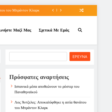
άτου του Μπράντον Κλαρκ
λάχ με διετές συμβόλαιο
νωνήστε Μαζί Μας
Σχετικά Με Εμάς
 πρόκριση για τη Ρούσσου
ρόστερ του Παναθηναϊκού
άτου του Μπράντον Κλαρκ
Search
ΕΡΕΥΝΑ
λάχ με διετές συμβόλαιο
 πρόκριση για τη Ρούσσου
Πρόσφατες αναρτήσεις
Ισπανικά μέσα αποθεώνουν το ρόστερ του
Παναθηναϊκού
Λος Άντζελες: Αποκαλύφθηκε η αιτία θανάτου
του Μπράντον Κλαρκ